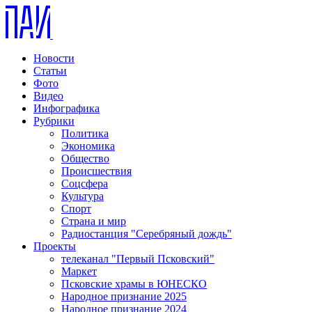
Новости
Статьи
Фото
Видео
Инфографика
Рубрики
Политика
Экономика
Общество
Происшествия
Соцсфера
Культура
Спорт
Страна и мир
Радиостанция "Серебряный дождь"
Проекты
телеканал "Первый Псковский"
Маркет
Псковские храмы в ЮНЕСКО
Народное признание 2025
Народное признание 2024