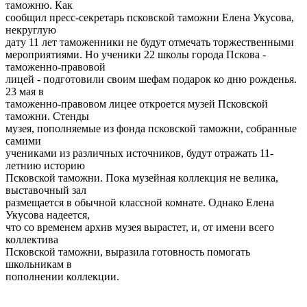
таможню. Как
сообщил пресс-секретарь псковской таможни Елена Укусова,
некруглую
дату 11 лет таможенники не будут отмечать торжественными
мероприятиями. Но ученики 22 школы города Пскова -
таможенно-правовой
лицей - подготовили своим шефам подарок ко дню рожденья.
23 мая в
таможенно-правовом лицее откроется музей Псковской
таможни. Стенды
музея, пополняемые из фонда псковской таможни, собранные
самими
учениками из различных источников, будут отражать 11-
летнию историю
Псковской таможни. Пока музейная коллекция не велика,
выставочный зал
размещается в обычной классной комнате. Однако Елена
Укусова надеется,
что со временем архив музея вырастет, и, от имени всего
коллектива
Псковской таможни, выразила готовность помогать
школьникам в
пополнении коллекции.