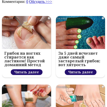
Комментарии:
0
Обсудить >>>
i
i
Грибок на ногтях
За 5 дней исчезнет
стирается как
даже самый
ластиком! Простой
застарелый грибок:
домашний метод
вот хитрость
Читать далее
Читать далее
i
i