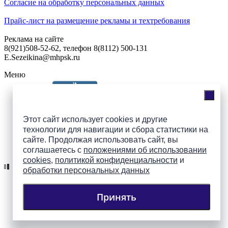
Согласие на обработку персональных данных
Прайс-лист на размещение рекламы и техтребования
Реклама на сайте
8(921)508-52-62, телефон 8(8112) 500-131
E.Sezeikina@mhpsk.ru
Меню
Слушать радио «7 небо» онлайн
Этот сайт использует cookies и другие
технологии для навигации и сбора статистики на
сайте. Продолжая использовать сайт, вы
Подпишись на группы
соглашаетесь с
положениями об использовании
ПАИ в соцсетях!
cookies
,
политикой конфиденциальности
и
обработки персональных данных
Принять