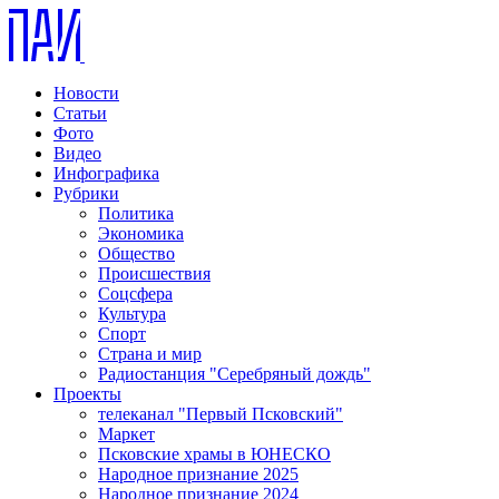
Новости
Статьи
Фото
Видео
Инфографика
Рубрики
Политика
Экономика
Общество
Происшествия
Соцсфера
Культура
Спорт
Страна и мир
Радиостанция "Серебряный дождь"
Проекты
телеканал "Первый Псковский"
Маркет
Псковские храмы в ЮНЕСКО
Народное признание 2025
Народное признание 2024