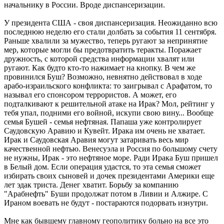
начальнику в России. Вроде диспансеризации.
У президента США - своя диспансеризация. Неожиданно всю
последнюю неделю его стали долбать за события 11 сентября.
Раньше хвалили за мужество, теперь ругают за непринятие
мер, которые могли бы предотвратить теракты. Поражает
дружность, с которой средства информации хвалят или
ругают. Как будто кто-то нажимает на кнопку. В чем же
провинился Буш? Возможно, невнятно действовал в ходе
арабо-израильского конфликта: то заигрывал с Арафатом, то
называл его спонсором террористов. А может, его
подталкивают к решительной атаке на Ирак? Мол, рейтинг у
тебя упал, подними его войной, искупи свою вину... Вообще
семья Бушей - семья нефтяная. Папаша уже контролирует
Саудовскую Аравию и Кувейт. Ирака им очень не хватает.
Ирак и Саудовская Аравия могут затаривать весь мир
качественной нефтью. Венесуэла и Россия по большому счету
не нужны, Ирак - это нефтяное море. Ради Ирака Буш пришел
в Белый дом. Если операция удастся, то эта семья сможет
избирать своих сыновей и дочек президентами Америки еще
лет эдак триста. Денег хватит. Борьбу за компанию
"Арабнефть" Буши продолжат потом в Ливии и Алжире. С
Ираном воевать не будут - постараются подорвать изнутри.
Мне как бывшему главному геополитику больно на все это