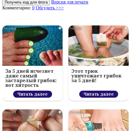
Версия для печати
Получить код для блога
Комментарии:
0
Обсудить >>>
i
i
За 5 дней исчезнет
Этот трюк
даже самый
уничтожает грибок
застарелый грибок:
за 5 дней!
вот хитрость
Читать далее
Читать далее
i
i