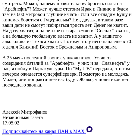
смотреть. Может, нашему правительству бросить силы на
"Арабнефть"? Может, лучше отстоим Ирак и Ливию и будем
там на 600-метровой глубине качать? Или все отдадим Бушу и
кинемся бороться с Гуцериевым? Нет, друзья, в таком разе
ваши дети не смогут избираться триста лет. Денег не хватит.
На дачу хватит, и на четыре гектара земли в "Соснах" хватит,
а на большую глобальную власть не хватит. А у зашитого
алкоголика из Техаса хватит. Потому что у него папа еще в 70-
х делил Ближний Восток с Брежневым и Андроповым.
A 25 мая - последний звонок у школьников. Устав от
созерцания баталий за "Арабнефть" у них и за "Славнефть" у
нас, я пойду в Парк культуры. По "МузТВ" передали, что там
вечером ожидается суперфейерверк. Посмотрю на молодежь.
Может, они попрактичнее нас будут. Жалко, у политиков нет
последнего звонка.
Алексей Митрофанов
Независимая газета
17.05.02
Подписывайтесь на канал ПАИ в MAХ