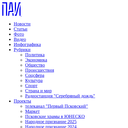
Новости
Статьи
Фото
Видео
Инфографика
Рубрики
Политика
Экономика
Общество
Происшествия
Соцсфера
Культура
Спорт
Страна и мир
Радиостанция "Серебряный дождь"
Проекты
телеканал "Первый Псковский"
Маркет
Псковские храмы в ЮНЕСКО
Народное признание 2025
Народное признание 2024