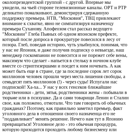
околопрезидентской группой - с другой. Впервые мы
увидели, на чьей стороне телевизионные каналы. ОРТ и РТР
деликатно помалкивают, демонстрируя сдержанную
поддержку премьера. НТВ, "Московия", ТВЦ привлекают
внимание к схватке, явно не симпатизируя назначенцу
премьера Суханову. Апофеозом стал рассказ ведущего
"Московии" Глеба Пьяных об одном японском префекте,
который после допроса в прокуратуре повесился в лесу от
позора. Глеб, поведав историю, чуть улыбнулся, понимая, что
у нас не Япония, и даже получив подписку о невыезде, наш
менеджер госкомпании не повесится и не порежет себе вены,
максимум что сделает - напьется в стельку в ночном клубе
вместе со стриптизершами и поедет к ним ночевать. А как
может быть еще в стране, где за последние сорок лет сорок
миллионов человек прошли через места лишения свободы, а
семьдесят пять миллионов (!) - через суды! Испугали нас
подпиской! Ха-ха... У нас у всех генсеков ближайшие
родственники - дети, зятья, родственники жены - побывали в
тюрьме или в психушке. Да и сами товарищи Ленин и Сталин
свое, как положено, отмотали. Что там говорить об обычных
гражданах? Поэтому, как правильно заметил премьер, факт
уголовного дела в отношении своего назначенца его не
"поддавливает" менять решение. Нечего нам тут в Японию
превращаться! Уголовное дело - это обычная процедура,
которую приходится проходить любому бизнесмену или