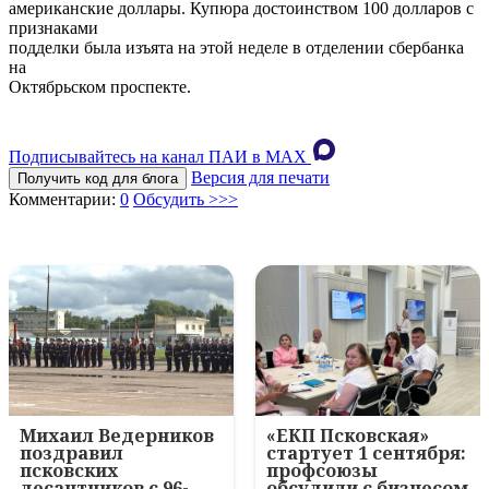
американские доллары. Купюра достоинством 100 долларов с
признаками
подделки была изъята на этой неделе в отделении сбербанка
на
Октябрьском проспекте.
Подписывайтесь на канал ПАИ в MAХ
Версия для печати
Получить код для блога
Комментарии:
0
Обсудить >>>
Михаил Ведерников
«ЕКП Псковская»
поздравил
стартует 1 сентября:
псковских
профсоюзы
десантников с 96-
обсудили с бизнесом