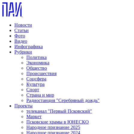
Новости
Статьи
Фото
Видео
Инфографика
Рубрики
Политика
Экономика
Общество
Происшествия
Соцсфера
Культура
Спорт
Страна и мир
Радиостанция "Серебряный дождь"
Проекты
телеканал "Первый Псковский"
Маркет
Псковские храмы в ЮНЕСКО
Народное признание 2025
Народное признание 2024