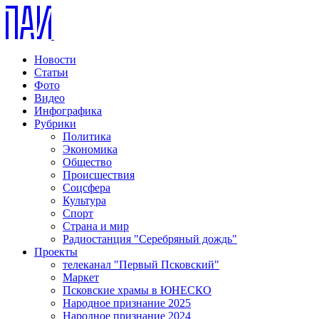
Новости
Статьи
Фото
Видео
Инфографика
Рубрики
Политика
Экономика
Общество
Происшествия
Соцсфера
Культура
Спорт
Страна и мир
Радиостанция "Серебряный дождь"
Проекты
телеканал "Первый Псковский"
Маркет
Псковские храмы в ЮНЕСКО
Народное признание 2025
Народное признание 2024