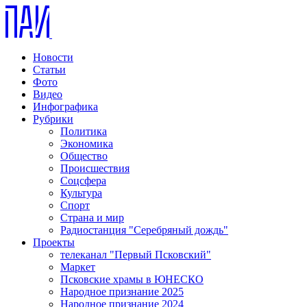
Новости
Статьи
Фото
Видео
Инфографика
Рубрики
Политика
Экономика
Общество
Происшествия
Соцсфера
Культура
Спорт
Страна и мир
Радиостанция "Серебряный дождь"
Проекты
телеканал "Первый Псковский"
Маркет
Псковские храмы в ЮНЕСКО
Народное признание 2025
Народное признание 2024