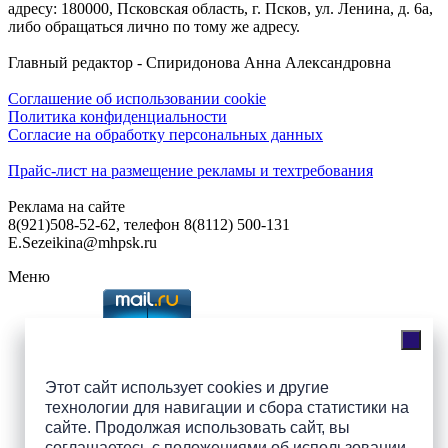
адресу: 180000, Псковская область, г. Псков, ул. Ленина, д. 6а,
либо обращаться лично по тому же адресу.
Главный редактор - Спиридонова Анна Александровна
Соглашение об использовании cookie
Политика конфиденциальности
Согласие на обработку персональных данных
Прайс-лист на размещение рекламы и техтребования
Реклама на сайте
8(921)508-52-62, телефон 8(8112) 500-131
E.Sezeikina@mhpsk.ru
Меню
Слушать радио «7 небо» онлайн
Этот сайт использует cookies и другие
технологии для навигации и сбора статистики на
Подпишись на группы
сайте. Продолжая использовать сайт, вы
ПАИ в соцсетях!
соглашаетесь с
положениями об использовании