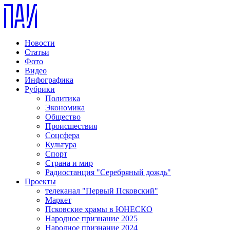
Новости
Статьи
Фото
Видео
Инфографика
Рубрики
Политика
Экономика
Общество
Происшествия
Соцсфера
Культура
Спорт
Страна и мир
Радиостанция "Серебряный дождь"
Проекты
телеканал "Первый Псковский"
Маркет
Псковские храмы в ЮНЕСКО
Народное признание 2025
Народное признание 2024