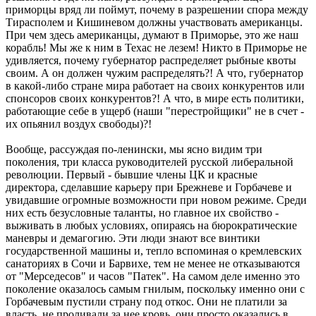
приморцы вряд ли поймут, почему в разрешении спора между
Тирасполем и Кишиневом должны участвовать американцы.
При чем здесь американцы, думают в Приморье, это же наш
корабль! Мы же к ним в Техас не лезем! Никто в Приморье не
удивляется, почему губернатор распределяет рыбные квоты
своим. А он должен чужим распределять?! А что, губернатор
в какой-либо стране мира работает на своих конкурентов или
спонсоров своих конкурентов?! А что, в мире есть политики,
работающие себе в ущерб (наши "перестройщики" не в счет -
их опьянил воздух свободы)?!
Вообще, рассуждая по-ленински, мы ясно видим три
поколения, три класса руководителей русской либеральной
революции. Первый - бывшие члены ЦК и красные
директора, сделавшие карьеру при Брежневе и Горбачеве и
увидавшие огромные возможности при новом режиме. Среди
них есть безусловные таланты, но главное их свойство -
выживать в любых условиях, опираясь на бюрократические
маневры и демагогию. Эти люди знают все винтики
государственной машины и, тепло вспоминая о кремлевских
санаториях в Сочи и Барвихе, тем не менее не отказываются
от "Мерседесов" и часов "Патек". На самом деле именно это
поколение оказалось самым гнилым, поскольку именно они с
Горбачевым пустили страну под откос. Они не платили за
власть, не проливали за нее кровь, они просто оказались в