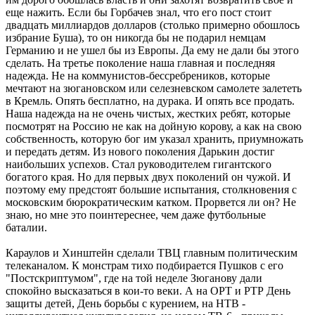
еще нажить. Если бы Горбачев знал, что его пост стоит
двадцать миллиардов долларов (столько примерно обошлось
избрание Буша), то он никогда бы не подарил немцам
Германию и не ушел бы из Европы. Да ему не дали бы этого
сделать. На третье поколение наша главная и последняя
надежда. Не на коммунистов-бессребреников, которые
мечтают на зюгановском или селезневском самолете залететь
в Кремль. Опять бесплатно, на дурака. И опять все продать.
Наша надежда на не очень чистых, жестких ребят, которые
посмотрят на Россию не как на дойную корову, а как на свою
собственность, которую бог им указал хранить, приумножать
и передать детям. Из нового поколения Дарькин достиг
наибольших успехов. Стал руководителем гигантского
богатого края. Но для первых двух поколений он чужой. И
поэтому ему предстоят большие испытания, столкновения с
московским бюрократическим катком. Прорвется ли он? Не
знаю, но мне это поинтереснее, чем даже футбольные
баталии.
Караулов и Хинштейн сделали ТВЦ главным политическим
телеканалом. К монстрам тихо подбирается Пушков с его
"Постскриптумом", где на той неделе Зюганову дали
спокойно высказаться в кои-то веки. А на ОРТ и РТР День
защиты детей, День борьбы с курением, на НТВ -