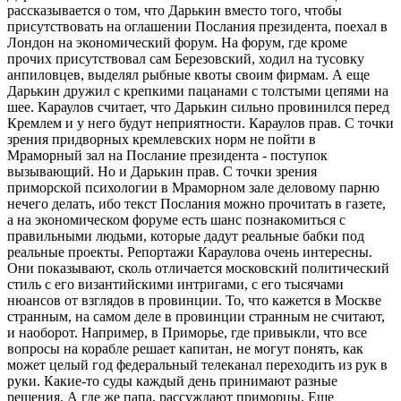
рассказывается о том, что Дарькин вместо того, чтобы
присутствовать на оглашении Послания президента, поехал в
Лондон на экономический форум. На форум, где кроме
прочих присутствовал сам Березовский, ходил на тусовку
анпиловцев, выделял рыбные квоты своим фирмам. А еще
Дарькин дружил с крепкими пацанами с толстыми цепями на
шее. Караулов считает, что Дарькин сильно провинился перед
Кремлем и у него будут неприятности. Караулов прав. С точки
зрения придворных кремлевских норм не пойти в
Мраморный зал на Послание президента - поступок
вызывающий. Но и Дарькин прав. С точки зрения
приморской психологии в Мраморном зале деловому парню
нечего делать, ибо текст Послания можно прочитать в газете,
а на экономическом форуме есть шанс познакомиться с
правильными людьми, которые дадут реальные бабки под
реальные проекты. Репортажи Караулова очень интересны.
Они показывают, сколь отличается московский политический
стиль с его византийскими интригами, с его тысячами
нюансов от взглядов в провинции. То, что кажется в Москве
странным, на самом деле в провинции странным не считают,
и наоборот. Например, в Приморье, где привыкли, что все
вопросы на корабле решает капитан, не могут понять, как
может целый год федеральный телеканал переходить из рук в
руки. Какие-то суды каждый день принимают разные
решения. А где же папа, рассуждают приморцы. Еще