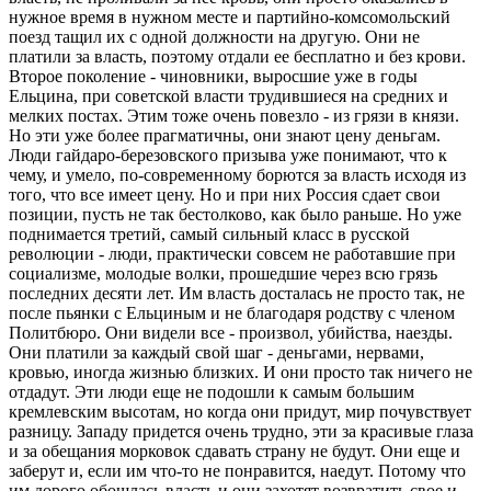
нужное время в нужном месте и партийно-комсомольский
поезд тащил их с одной должности на другую. Они не
платили за власть, поэтому отдали ее бесплатно и без крови.
Второе поколение - чиновники, выросшие уже в годы
Ельцина, при советской власти трудившиеся на средних и
мелких постах. Этим тоже очень повезло - из грязи в князи.
Но эти уже более прагматичны, они знают цену деньгам.
Люди гайдаро-березовского призыва уже понимают, что к
чему, и умело, по-современному борются за власть исходя из
того, что все имеет цену. Но и при них Россия сдает свои
позиции, пусть не так бестолково, как было раньше. Но уже
поднимается третий, самый сильный класс в русской
революции - люди, практически совсем не работавшие при
социализме, молодые волки, прошедшие через всю грязь
последних десяти лет. Им власть досталась не просто так, не
после пьянки с Ельциным и не благодаря родству с членом
Политбюро. Они видели все - произвол, убийства, наезды.
Они платили за каждый свой шаг - деньгами, нервами,
кровью, иногда жизнью близких. И они просто так ничего не
отдадут. Эти люди еще не подошли к самым большим
кремлевским высотам, но когда они придут, мир почувствует
разницу. Западу придется очень трудно, эти за красивые глаза
и за обещания морковок сдавать страну не будут. Они еще и
заберут и, если им что-то не понравится, наедут. Потому что
им дорого обошлась власть и они захотят возвратить свое и