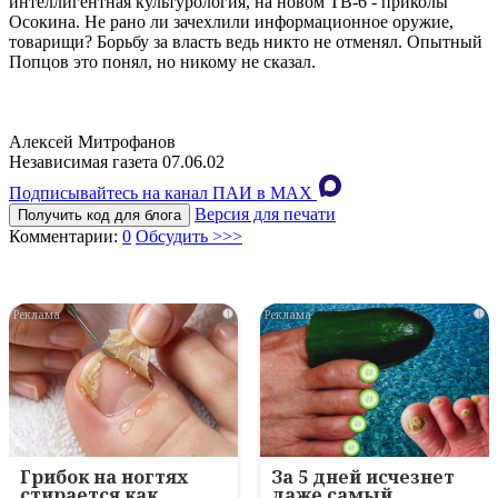
интеллигентная культурология, на новом ТВ-6 - приколы
Осокина. Не рано ли зачехлили информационное оружие,
товарищи? Борьбу за власть ведь никто не отменял. Опытный
Попцов это понял, но никому не сказал.
Алексей Митрофанов
Независимая газета 07.06.02
Подписывайтесь на канал ПАИ в MAХ
Версия для печати
Получить код для блога
Комментарии:
0
Обсудить >>>
i
i
Грибок на ногтях
За 5 дней исчезнет
стирается как
даже самый