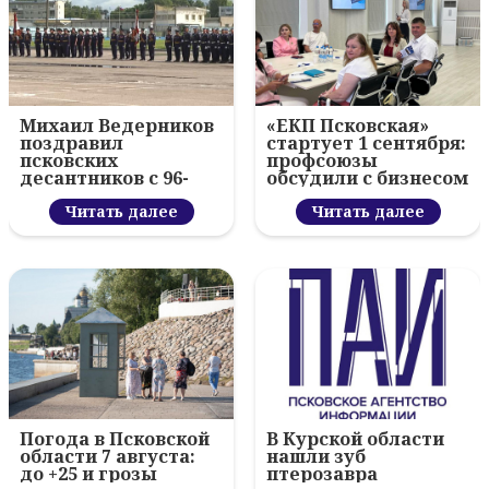
Михаил Ведерников
«ЕКП Псковская»
поздравил
стартует 1 сентября:
псковских
профсоюзы
десантников с 96-
обсудили с бизнесом
летием ВДВ и
новый цифровой
вручил награды
Читать далее
проект
Читать далее
Погода в Псковской
В Курской области
области 7 августа:
нашли зуб
до +25 и грозы
птерозавра