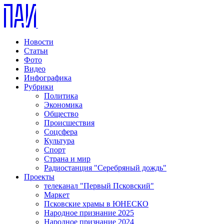
Новости
Статьи
Фото
Видео
Инфографика
Рубрики
Политика
Экономика
Общество
Происшествия
Соцсфера
Культура
Спорт
Страна и мир
Радиостанция "Серебряный дождь"
Проекты
телеканал "Первый Псковский"
Маркет
Псковские храмы в ЮНЕСКО
Народное признание 2025
Народное признание 2024