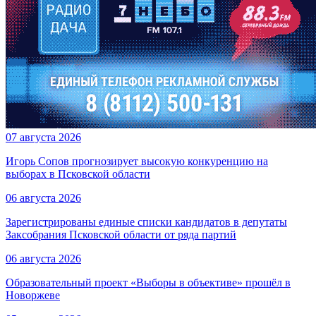
07 августа 2026
Игорь Сопов прогнозирует высокую конкуренцию на
выборах в Псковской области
06 августа 2026
Зарегистрированы единые списки кандидатов в депутаты
Заксобрания Псковской области от ряда партий
06 августа 2026
Образовательный проект «Выборы в объективе» прошёл в
Новоржеве