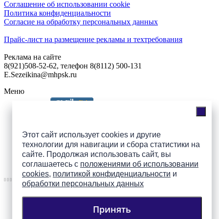
Соглашение об использовании cookie
Политика конфиденциальности
Согласие на обработку персональных данных
Прайс-лист на размещение рекламы и техтребования
Реклама на сайте
8(921)508-52-62, телефон 8(8112) 500-131
E.Sezeikina@mhpsk.ru
Меню
Слушать радио «7 небо» онлайн
Этот сайт использует cookies и другие
технологии для навигации и сбора статистики на
сайте. Продолжая использовать сайт, вы
Подпишись на группы
соглашаетесь с
положениями об использовании
ПАИ в соцсетях!
cookies
,
политикой конфиденциальности
и
обработки персональных данных
Принять