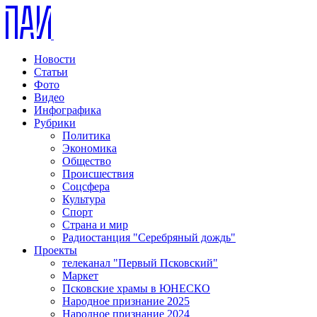
Новости
Статьи
Фото
Видео
Инфографика
Рубрики
Политика
Экономика
Общество
Происшествия
Соцсфера
Культура
Спорт
Страна и мир
Радиостанция "Серебряный дождь"
Проекты
телеканал "Первый Псковский"
Маркет
Псковские храмы в ЮНЕСКО
Народное признание 2025
Народное признание 2024