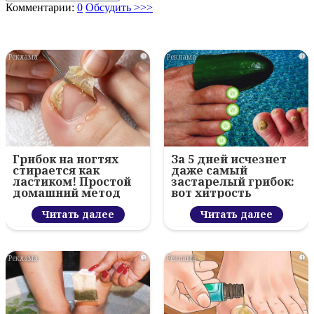
Комментарии:
0
Обсудить >>>
i
i
Грибок на ногтях
За 5 дней исчезнет
стирается как
даже самый
ластиком! Простой
застарелый грибок:
домашний метод
вот хитрость
Читать далее
Читать далее
i
i