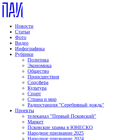
Новости
Статьи
Фото
Видео
Инфографика
Рубрики
Политика
Экономика
Общество
Происшествия
Соцсфера
Культура
Спорт
Страна и мир
Радиостанция "Серебряный дождь"
Проекты
телеканал "Первый Псковский"
Маркет
Псковские храмы в ЮНЕСКО
Народное признание 2025
Народное признание 2024