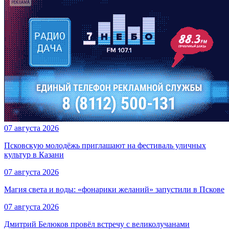
07 августа 2026
Псковскую молодёжь приглашают на фестиваль уличных
культур в Казани
07 августа 2026
Магия света и воды: «фонарики желаний» запустили в Пскове
07 августа 2026
Дмитрий Белюков провёл встречу с великолучанами