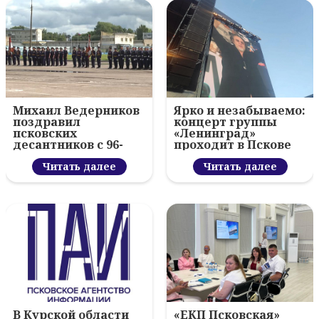
Михаил Ведерников
Ярко и незабываемо:
поздравил
концерт группы
псковских
«Ленинград»
десантников с 96-
проходит в Пскове
летием ВДВ и
вручил награды
Читать далее
Читать далее
В Курской области
«ЕКП Псковская»