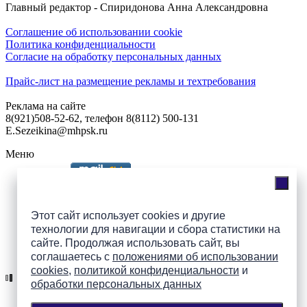
Главный редактор - Спиридонова Анна Александровна
Соглашение об использовании cookie
Политика конфиденциальности
Согласие на обработку персональных данных
Прайс-лист на размещение рекламы и техтребования
Реклама на сайте
8(921)508-52-62, телефон 8(8112) 500-131
E.Sezeikina@mhpsk.ru
Меню
Слушать радио «7 небо» онлайн
Этот сайт использует cookies и другие
технологии для навигации и сбора статистики на
сайте. Продолжая использовать сайт, вы
Подпишись на группы
соглашаетесь с
положениями об использовании
ПАИ в соцсетях!
cookies
,
политикой конфиденциальности
и
обработки персональных данных