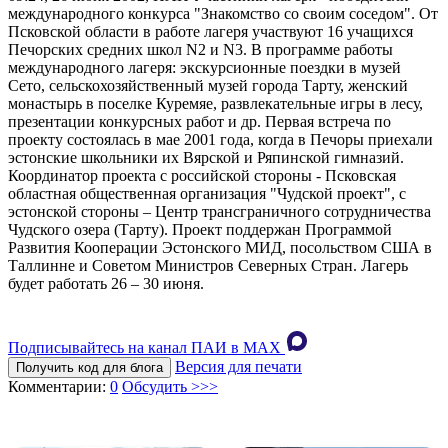
международного конкурса "Знакомство со своим соседом". От
Псковской области в работе лагеря участвуют 16 учащихся
Печорских средних школ N2 и N3. В программе работы
международного лагеря: экскурсионные поездки в музей
Сето, сельскохозяйственный музей города Тарту, женский
монастырь в поселке Куремяе, развлекательные игры в лесу,
презентации конкурсных работ и др. Первая встреча по
проекту состоялась в мае 2001 года, когда в Печоры приехали
эстонские школьники их Вярской и Ряпинской гимназий.
Координатор проекта с российской стороны - Псковская
областная общественная организация "Чудской проект", с
эстонской стороны – Центр трансграничного сотрудничества
Чудского озера (Тарту). Проект поддержан Программой
Развития Кооперации Эстонского МИД, посольством США в
Таллинне и Советом Министров Северных Стран. Лагерь
будет работать 26 – 30 июня.
Подписывайтесь на канал ПАИ в MAХ
Версия для печати
Получить код для блога
Комментарии:
0
Обсудить >>>