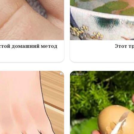
остой домашний метод
Этот т
i