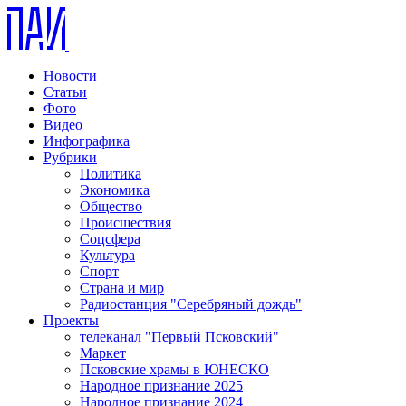
Новости
Статьи
Фото
Видео
Инфографика
Рубрики
Политика
Экономика
Общество
Происшествия
Соцсфера
Культура
Спорт
Страна и мир
Радиостанция "Серебряный дождь"
Проекты
телеканал "Первый Псковский"
Маркет
Псковские храмы в ЮНЕСКО
Народное признание 2025
Народное признание 2024