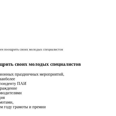
ен поощрить своих молодых специалистов
щрить своих молодых специалистов
ционных праздничных мероприятий,
наиболее
спонденту ПАИ
граждение
оводителями
ция
мотами,
ом году грамоты и премии