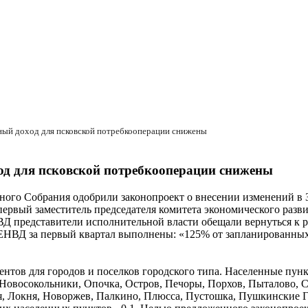
ный доход для псковской потребкооперации снижены
од для псковской потребкооперации снижены
ного Собрания одобрили законопроект о внесении изменений в 
 первый заместитель председателя комитета экономического ра
Д представители исполнительной власти обещали вернуться к р
 ЕНВД за первый квартал выполнены: «125% от запланированных
тов для городов и поселков городского типа. Населенные пунк
 Новосокольники, Опочка, Остров, Печоры, Порхов, Пыталово, С
, Локня, Новоржев, Палкино, Плюсса, Пустошка, Пушкинские Гор