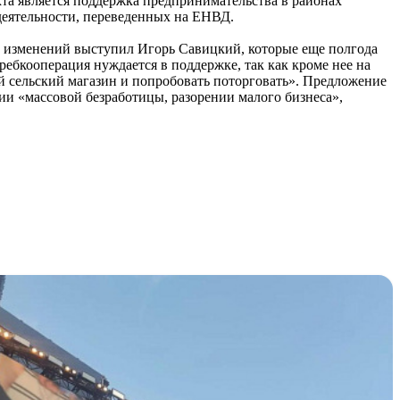
екта является поддержка предпринимательства в районах
деятельности, переведенных на ЕНВД.
х изменений выступил Игорь Савицкий, которые еще полгода
ебкооперация нуждается в поддержке, так как кроме нее на
ый сельский магазин и попробовать поторговать». Предложение
и «массовой безработицы, разорении малого бизнеса»,