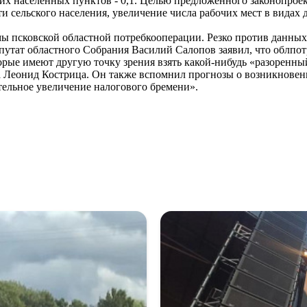
рочих населенных пунктов - 0,1. Целью предложенного законопро
 сельского населения, увеличение числа рабочих мест в видах 
мы псковской областной потребкооперации. Резко против данны
утат областного Собрания Василий Салопов заявил, что облпотр
торые имеют другую точку зрения взять какой-нибудь «разоренн
 Леонид Кострица. Он также вспомнил прогнозы о возникновени
ительное увеличение налогового бремени».