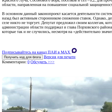
Красного Луча, Сосонового Бора, поселков и сел - 0,2, для п
области, направленная на повышение социальной защищенности
В основном данный законопроект касается деятельности систе
назад был активным сторонником снижения ставок. Однако, деп
селе никто не торгует. Депутат предложил своим коллегам, ко
администрации области поддержал и глава Порховского района
которые так и не случились, несмотря на «действительно знач
Подписывайтесь на канал ПАИ в MAХ
Версия для печати
Получить код для блога
Комментарии:
0
Обсудить >>>