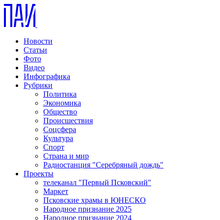
Новости
Статьи
Фото
Видео
Инфографика
Рубрики
Политика
Экономика
Общество
Происшествия
Соцсфера
Культура
Спорт
Страна и мир
Радиостанция "Серебряный дождь"
Проекты
телеканал "Первый Псковский"
Маркет
Псковские храмы в ЮНЕСКО
Народное признание 2025
Народное признание 2024