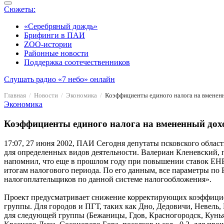
Сюжеты:
«Серебряный дождь»
Брифинги в ПАИ
ZOO-истории
Районные новости
Поддержка соотечественников
Слушать радио «7 небо» онлайн
Главная
Новости
Экономика
Коэффициенты единого налога на вменен
Экономика
Коэффициенты единого налога на вмененный дох
17:07, 27 июня 2002, ПАИ
Сегодня депутаты псковского област
для определенных видов деятельности. Валериан Кленевский,
напомнил, что еще в прошлом году при повышении ставок ЕНВ
итогам налогового периода. По его данным, все параметры по
налогоплательщиков по данной системе налогообложения».
Проект предусматривает снижение корректирующих коэффициен
группы. Для городов и ПГТ, таких как Дно, Дедовичи, Невель,
для следующей группы (Бежаницы, Гдов, Красногородск, Кунья