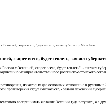
с Эстонией, скорее всего, будет теплеть, заявил губернатор Михайлов
ией, скорее всего, будет теплеть, заявил губерна
оссии с Эстонией, скорее всего, будет теплеть", - считает гу
подписанию межправительственного российско-эстонского согла
противоречия, из которых два основных: отношение к русским в
эти противоречия будут смягчаться", - заявил псковский губерна
негативно воспринимать желание Эстонии туда вступить, а с др