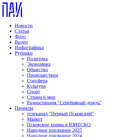
Новости
Статьи
Фото
Видео
Инфографика
Рубрики
Политика
Экономика
Общество
Происшествия
Соцсфера
Культура
Спорт
Страна и мир
Радиостанция "Серебряный дождь"
Проекты
телеканал "Первый Псковский"
Маркет
Псковские храмы в ЮНЕСКО
Народное признание 2025
Народное признание 2024