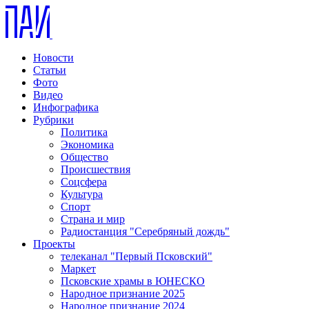
Новости
Статьи
Фото
Видео
Инфографика
Рубрики
Политика
Экономика
Общество
Происшествия
Соцсфера
Культура
Спорт
Страна и мир
Радиостанция "Серебряный дождь"
Проекты
телеканал "Первый Псковский"
Маркет
Псковские храмы в ЮНЕСКО
Народное признание 2025
Народное признание 2024