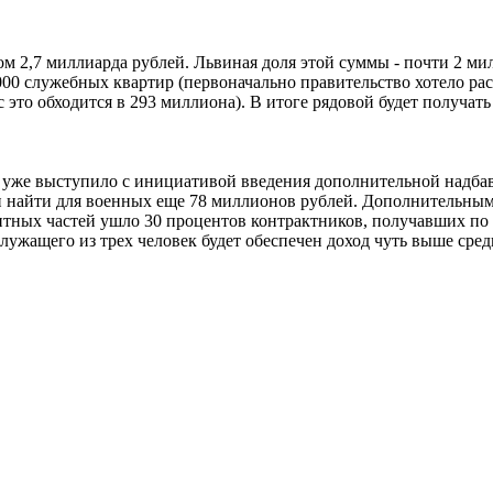
ом 2,7 миллиарда рублей. Львиная доля этой суммы - почти 2 ми
0 служебных квартир (первоначально правительство хотело расс
то обходится в 293 миллиона). В итоге рядовой будет получать 3
же выступило с инициативой введения дополнительной надбавки 
н найти для военных еще 78 миллионов рублей. Дополнительны
тных частей ушло 30 процентов контрактников, получавших по 10
ужащего из трех человек будет обеспечен доход чуть выше сре