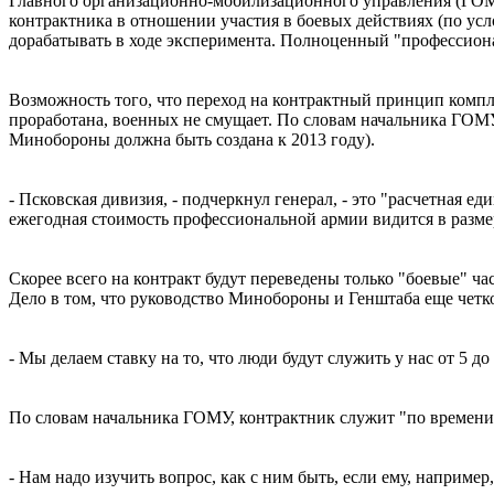
Главного организационно-мобилизационного управления (ГОМУ)
контрактника в отношении участия в боевых действиях (по ус
дорабатывать в ходе эксперимента. Полноценный "профессиона
Возможность того, что переход на контрактный принцип компле
проработана, военных не смущает. По словам начальника ГОМУ
Минобороны должна быть создана к 2013 году).
- Псковская дивизия, - подчеркнул генерал, - это "расчетная 
ежегодная стоимость профессиональной армии видится в разме
Скорее всего на контракт будут переведены только "боевые" ча
Дело в том, что руководство Минобороны и Генштаба еще четк
- Мы делаем ставку на то, что люди будут служить у нас от 5 до
По словам начальника ГОМУ, контрактник служит "по времени",
- Нам надо изучить вопрос, как с ним быть, если ему, наприме