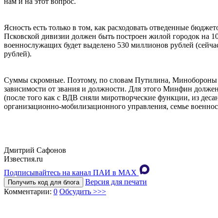
нам и на этот вопрос.
Ясность есть только в том, как расходовать отведенные бюджет
Псковской дивизии должен быть построен жилой городок на 100
военнослужащих будет выделено 530 миллионов рублей (сейчас э
рублей).
Суммы скромные. Поэтому, по словам Путилина, Минобороны у
зависимости от звания и должности. Для этого Минфин долже
(после того как с ВДВ сняли миротворческие функции, из десан
организационно-мобилизационного управления, семье военносл
Дмитрий Сафонов
Известия.ru
Подписывайтесь на канал ПАИ в MAХ
Версия для печати
Получить код для блога
Комментарии:
0
Обсудить >>>