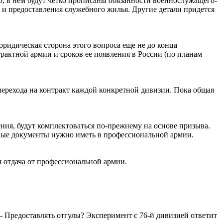
, в нем будут четко прописаны обязанности военнослужащего-
 и предоставления служебного жилья. Другие детали придется
ридическая сторона этого вопроса еще не до конца
актной армии и сроков ее появления в России (по планам
ь перехода на контракт каждой конкретной дивизии. Пока общая
ения, будут комплектоваться по-прежнему на основе призыва.
овые документы нужно иметь в профессиональной армии.
ная отдача от профессиональной армии.
. - Предоставлять отгулы? Эксперимент с 76-й дивизией ответит