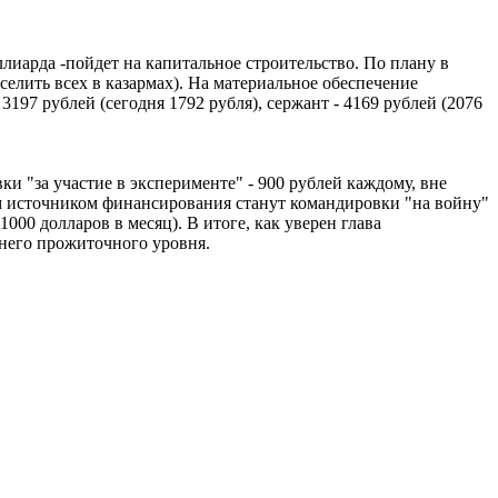
ллиарда -пойдет на капитальное строительство. По плану в
елить всех в казармах). На материальное обеспечение
197 рублей (сегодня 1792 рубля), сержант - 4169 рублей (2076
"за участие в эксперименте" - 900 рублей каждому, вне
м источником финансирования станут командировки "на войну"
00 долларов в месяц). В итоге, как уверен глава
днего прожиточного уровня.