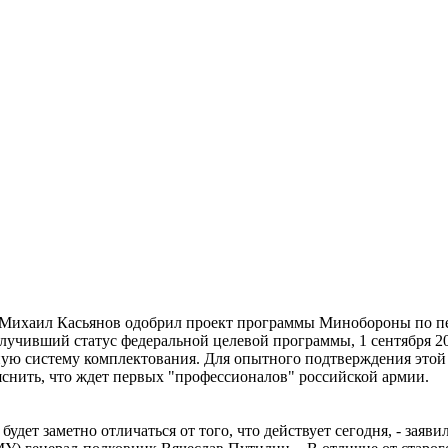
ии Михаил Касьянов одобрил проект программы Минобороны по п
чивший статус федеральной целевой программы, 1 сентября 2002
ную систему комплектования. Для опытного подтверждения этой
яснить, что ждет первых "профессионалов" российской армии.
удет заметно отличаться от того, что действует сегодня, - заяв