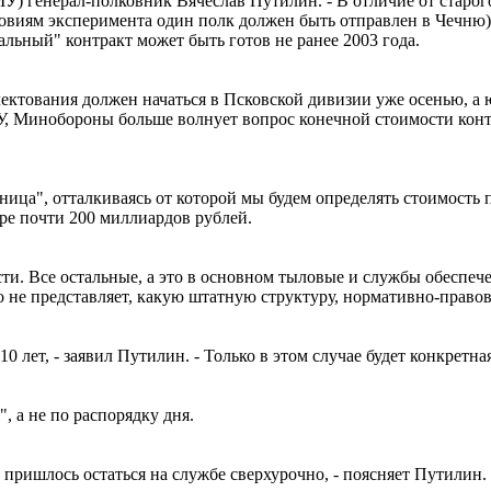
 генерал-полковник Вячеслав Путилин. - В отличие от старого
ловиям эксперимента один полк должен быть отправлен в Чечню)
льный" контракт может быть готов не ранее 2003 года.
ктования должен начаться в Псковской дивизии уже осенью, а ю
, Минобороны больше волнует вопрос конечной стоимости контр
единица", отталкиваясь от которой мы будем определять стоимост
ре почти 200 миллиардов рублей.
сти. Все остальные, а это в основном тыловые и службы обеспеч
о не представляет, какую штатную структуру, нормативно-прав
 10 лет, - заявил Путилин. - Только в этом случае будет конкрет
 а не по распорядку дня.
р, пришлось остаться на службе сверхурочно, - поясняет Путилин