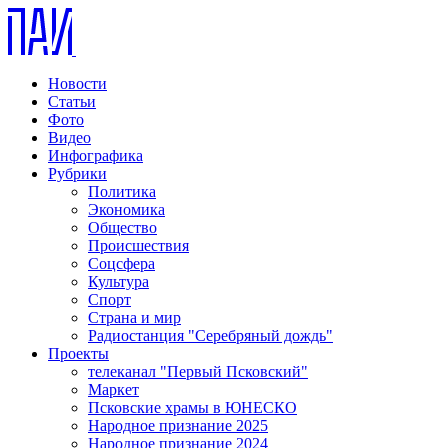
Новости
Статьи
Фото
Видео
Инфографика
Рубрики
Политика
Экономика
Общество
Происшествия
Соцсфера
Культура
Спорт
Страна и мир
Радиостанция "Серебряный дождь"
Проекты
телеканал "Первый Псковский"
Маркет
Псковские храмы в ЮНЕСКО
Народное признание 2025
Народное признание 2024