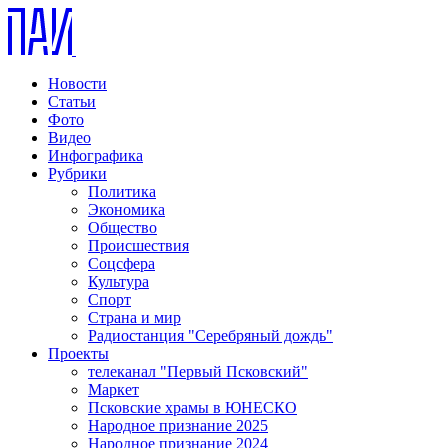
Новости
Статьи
Фото
Видео
Инфографика
Рубрики
Политика
Экономика
Общество
Происшествия
Соцсфера
Культура
Спорт
Страна и мир
Радиостанция "Серебряный дождь"
Проекты
телеканал "Первый Псковский"
Маркет
Псковские храмы в ЮНЕСКО
Народное признание 2025
Народное признание 2024