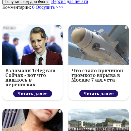
Версия для печати
Получить код для блога
Комментарии:
0
Обсудить >>>
i
i
Взломали Telegram
Что стало причиной
Собчак - вот что
громкого взрыва в
нашлось в
Москве 7 августа
переписках
Читать далее
Читать далее
i