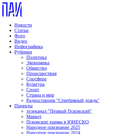
Новости
Статьи
Фото
Видео
Инфографика
Рубрики
Политика
Экономика
Общество
Происшествия
Соцсфера
Культура
Спорт
Страна и мир
Радиостанция "Серебряный дождь"
Проекты
телеканал "Первый Псковский"
Маркет
Псковские храмы в ЮНЕСКО
Народное признание 2025
Народное признание 2024