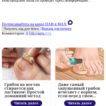
Новгородской области проведет пресс-конференцию".
Подписывайтесь на канал ПАИ в MAХ
Версия для печати
Получить код для блога
Комментарии:
0
Обсудить >>>
i
i
Грибок на ногтях
Даже самый
стирается как
запущенный грибок
ластиком! Простой
исчезнет с корнем,
домашний метод
если перед сном…
Читать далее
Читать далее