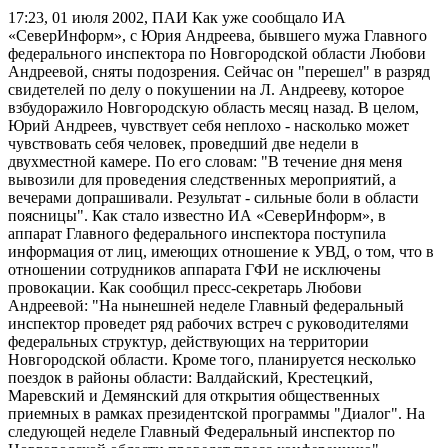
17:23, 01 июля 2002, ПАИ
Как уже сообщало ИА
«СеверИнформ», с Юрия Андреева, бывшего мужа Главного
федерального инспектора по Новгородской области Любови
Андреевой, сняты подозрения. Сейчас он "перешел" в разряд
свидетелей по делу о покушении на Л. Андрееву, которое
взбудоражило Новгородскую область месяц назад. В целом,
Юрий Андреев, чувствует себя неплохо - насколько может
чувствовать себя человек, проведший две недели в
двухместной камере. По его словам: "В течение дня меня
вывозили для проведения следственных мероприятий, а
вечерами допрашивали. Результат - сильные боли в области
поясницы". Как стало известно ИА «СеверИнформ», в
аппарат Главного федерального инспектора поступила
информация от лиц, имеющих отношение к УВД, о том, что в
отношении сотрудников аппарата ГФИ не исключены
провокации. Как сообщил пресс-секретарь Любови
Андреевой: "На нынешней неделе Главный федеральный
инспектор проведет ряд рабочих встреч с руководителями
федеральных структур, действующих на территории
Новгородской области. Кроме того, планируется несколько
поездок в районы области: Валдайский, Крестецкий,
Маревский и Демянский для открытия общественных
приемных в рамках президентской программы "Диалог". На
следующей неделе Главный Федеральный инспектор по