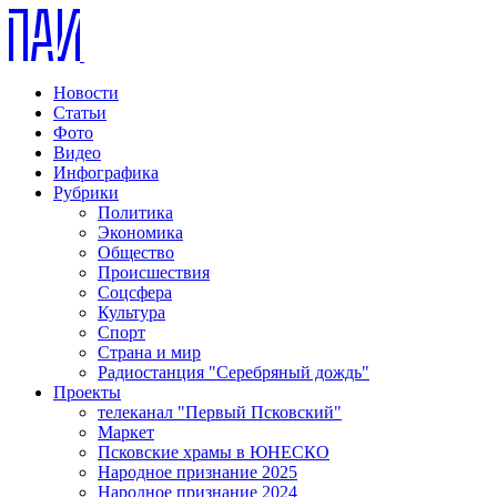
Новости
Статьи
Фото
Видео
Инфографика
Рубрики
Политика
Экономика
Общество
Происшествия
Соцсфера
Культура
Спорт
Страна и мир
Радиостанция "Серебряный дождь"
Проекты
телеканал "Первый Псковский"
Маркет
Псковские храмы в ЮНЕСКО
Народное признание 2025
Народное признание 2024