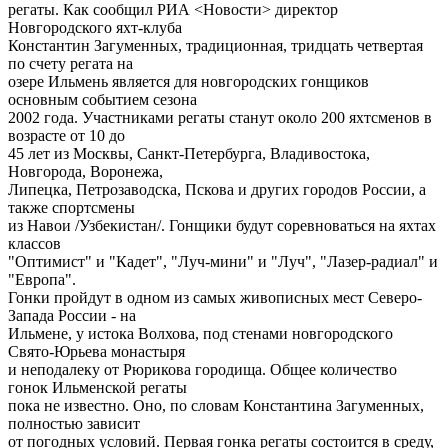
регаты. Как сообщил РИА <Новости> директор
Новгородского яхт-клуба
Константин Загуменных, традиционная, тридцать четвертая
по счету регата на
озере Ильмень является для новгородских гонщиков
основным событием сезона
2002 года. Участниками регаты станут около 200 яхтсменов в
возрасте от 10 до
45 лет из Москвы, Санкт-Петербурга, Владивостока,
Новгорода, Воронежа,
Липецка, Петрозаводска, Пскова и других городов России, а
также спортсмены
из Навои /Узбекистан/. Гонщики будут соревноваться на яхтах
классов
"Оптимист" и "Кадет", "Луч-мини" и "Луч", "Лазер-радиал" и
"Европа".
Гонки пройдут в одном из самых живописных мест Северо-
Запада России - на
Ильмене, у истока Волхова, под стенами новгородского
Свято-Юрьева монастыря
и неподалеку от Рюрикова городища. Общее количество
гонок Ильменской регаты
пока не известно. Оно, по словам Константина Загуменных,
полностью зависит
от погодных условий. Первая гонка регаты состоится в среду,