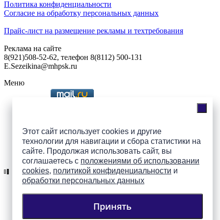
Политика конфиденциальности
Согласие на обработку персональных данных
Прайс-лист на размещение рекламы и техтребования
Реклама на сайте
8(921)508-52-62, телефон 8(8112) 500-131
E.Sezeikina@mhpsk.ru
Меню
Слушать радио «7 небо» онлайн
Этот сайт использует cookies и другие
технологии для навигации и сбора статистики на
сайте. Продолжая использовать сайт, вы
Подпишись на группы
соглашаетесь с
положениями об использовании
ПАИ в соцсетях!
cookies
,
политикой конфиденциальности
и
обработки персональных данных
Принять