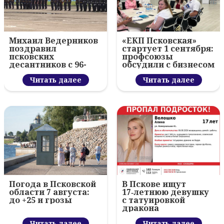
Михаил Ведерников
«ЕКП Псковская»
поздравил
стартует 1 сентября:
псковских
профсоюзы
десантников с 96-
обсудили с бизнесом
летием ВДВ и
новый цифровой
вручил награды
Читать далее
проект
Читать далее
Погода в Псковской
В Пскове ищут
области 7 августа:
17‑летнюю девушку
до +25 и грозы
с татуировкой
дракона
Читать далее
Читать далее