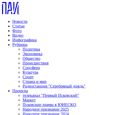
Новости
Статьи
Фото
Видео
Инфографика
Рубрики
Политика
Экономика
Общество
Происшествия
Соцсфера
Культура
Спорт
Страна и мир
Радиостанция "Серебряный дождь"
Проекты
телеканал "Первый Псковский"
Маркет
Псковские храмы в ЮНЕСКО
Народное признание 2025
Народное признание 2024