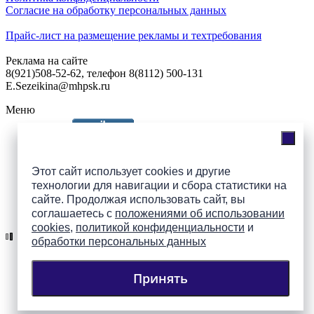
Согласие на обработку персональных данных
Прайс-лист на размещение рекламы и техтребования
Реклама на сайте
8(921)508-52-62, телефон 8(8112) 500-131
E.Sezeikina@mhpsk.ru
Меню
Слушать радио «7 небо» онлайн
Этот сайт использует cookies и другие
технологии для навигации и сбора статистики на
сайте. Продолжая использовать сайт, вы
Подпишись на группы
соглашаетесь с
положениями об использовании
ПАИ в соцсетях!
cookies
,
политикой конфиденциальности
и
обработки персональных данных
Принять