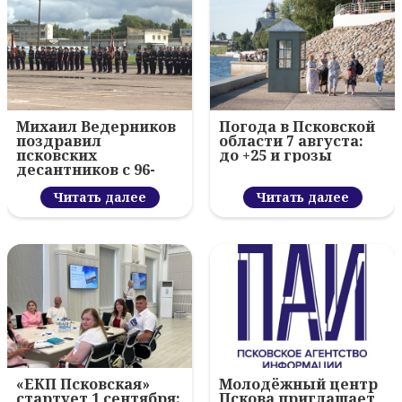
Михаил Ведерников
Погода в Псковской
поздравил
области 7 августа:
псковских
до +25 и грозы
десантников с 96-
летием ВДВ и
вручил награды
Читать далее
Читать далее
«ЕКП Псковская»
Молодёжный центр
стартует 1 сентября:
Пскова приглашает