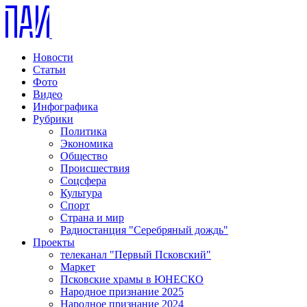
Новости
Статьи
Фото
Видео
Инфографика
Рубрики
Политика
Экономика
Общество
Происшествия
Соцсфера
Культура
Спорт
Страна и мир
Радиостанция "Серебряный дождь"
Проекты
телеканал "Первый Псковский"
Маркет
Псковские храмы в ЮНЕСКО
Народное признание 2025
Народное признание 2024