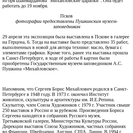
Игоря Шаймарданова "Михайловские царапки". Она будет
работать до 19 ноября.
Псков
фотографии предоставлены Пушкинским музеем-
заповедником
29 апреля эта экспозиция была выставлена в Пскове в галерее
на Герцена, 6. Тогда на выставке было представлено 35 работ,
выполненных в новой для автора технике: масло, бумага с
элементами графики. Кроме того, ранее эта выставка прошла
в Санкт-Петербурге, в ходе её работы 8 картин были
приобретены Государственным музеем-заповедником А.С.
Пушкина «Михайловское».
Напомним, что Сергеев Борис Михайлович родился в Санкт-
Петербурге в 1948 году. В 1973 г. окончил Институт
живописи, скульптуры и архитектуры им. И.Е.Репина.
Скульптор, член Союза Художников с 1979 г. Участник свыше
250 выставок в России и за рубежом. Произведения Бориса
Сергеева находятся в собраниях Русского музея,
Третьяковской галереи, Министерства Культуры России,
Дирекции выставок Союза Художников, частных собраниях
во Франции, Швейцарии, Англии, США, Дании. В 1994 г.