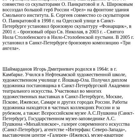
совместно со скульпторами О. Панкратовой и А. Широковым
воссоздал большой герб России «Орел» на фронтоне здания
Смольного института. Б. Сергеев совместно со скульптором
О. Панкратовой в 1998 г. на Одесской улице в Санкт-
Петербурге установил бронзовую скульптуру «Фонарщик», в
2001 г. - бронзовый образ Св. Николая, в 2003 г. - Святого
Нила Столобенского в Нило-Столобенской пустыни. В 2005 г.
установил в Санкт-Петербурге бронзовую композицию «Три
ангела».
Шаймарданов Игорь Дмитриевич родился в 1964г. в г.
Камбарке. Учился в Нефтекамской художественной школе,
художественном училище г. Йошкар-Ола. Получил диплом
художника постановщика в Санкт-Петербургской Академии
театрального искусства. Участвовал во многих
художественных выставках в Санкт-Петербурге, Москве,
Пскове, Ижевске, Самаре и других городах России. Работы
художника находятся в частных коллекциях России и за
рубежом, а также: Всероссийском музее А.С.Пушкина (Санкт-
Петербург), Государственном музее-заповеднике А.С.
Пушкина «Михайловское», галерее современного искусства
(Санкт-Петербург), агентстве «Интерфакс Северо-Запада»,
выставочном центре «Галерея» (Ижевск), музее-квартире