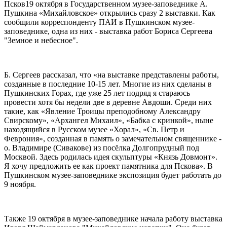
Псков
19 октября в Государственном музее-заповеднике А.
Пушкина «Михайловское» открылись сразу 2 выставки. Как
сообщили корреспонденту ПАИ в Пушкинском музее-
заповеднике, одна из них - выставка работ Бориса Сергеева
"Земное и небесное".
Б. Сергеев рассказал, что «на выставке представлены работы,
созданные в последние 10-15 лет. Многие из них сделаны в
Пушкинских Горах, где уже 25 лет подряд я стараюсь
провести хотя бы недели две в деревне Авдоши. Среди них
такие, как «Явление Троицы преподобному Александру
Свирскому», «Архангел Михаил», «Бабка с кринкой», ныне
находящийся в Русском музее «Хорал», «Св. Петр и
Феврония», созданная в память о замечательном священнике -
о. Владимире (Сивакове) из посёлка Долгопрудный под
Москвой. Здесь родилась идея скульптуры «Князь Довмонт».
Я хочу предложить ее как проект памятника для Пскова». В
Пушкинском музее-заповеднике экспозиция будет работать до
9 ноября.
Также 19 октября в музее-заповеднике начала работу выставка