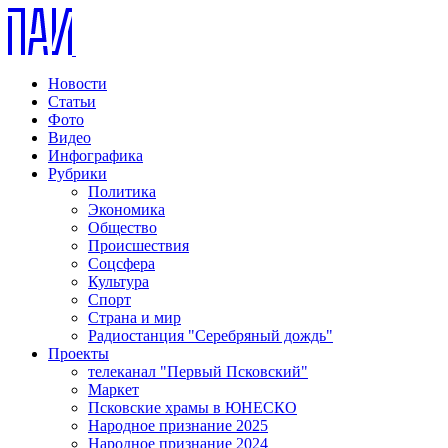
Новости
Статьи
Фото
Видео
Инфографика
Рубрики
Политика
Экономика
Общество
Происшествия
Соцсфера
Культура
Спорт
Страна и мир
Радиостанция "Серебряный дождь"
Проекты
телеканал "Первый Псковский"
Маркет
Псковские храмы в ЮНЕСКО
Народное признание 2025
Народное признание 2024