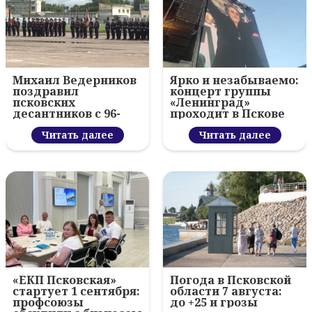
Михаил Ведерников
Ярко и незабываемо:
поздравил
концерт группы
псковских
«Ленинград»
десантников с 96-
проходит в Пскове
летием ВДВ и
вручил награды
Читать далее
Читать далее
«ЕКП Псковская»
Погода в Псковской
стартует 1 сентября:
области 7 августа:
профсоюзы
до +25 и грозы