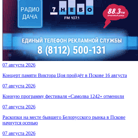
07 августа 2026
Концерт памяти Виктора Цоя пройдёт в Пскове 16 августа
07 августа 2026
Конную программу фестиваля «Самолва 1242» отменили
07 августа 2026
Раскопки на месте бывшего Белорусского рынка в Пскове
начнутся осенью
07 августа 2026