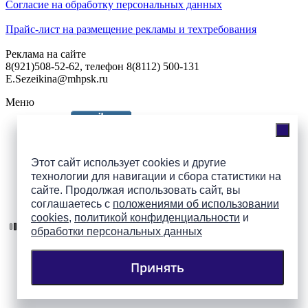
Согласие на обработку персональных данных
Прайс-лист на размещение рекламы и техтребования
Реклама на сайте
8(921)508-52-62, телефон 8(8112) 500-131
E.Sezeikina@mhpsk.ru
Меню
Слушать радио «7 небо» онлайн
Этот сайт использует cookies и другие
технологии для навигации и сбора статистики на
сайте. Продолжая использовать сайт, вы
Подпишись на группы
соглашаетесь с
положениями об использовании
ПАИ в соцсетях!
cookies
,
политикой конфиденциальности
и
обработки персональных данных
Принять