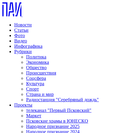
Новости
Статьи
Фото
Видео
Инфографика
Рубрики
Политика
Экономика
Общество
Происшествия
Соцсфера
Культура
Спорт
Страна и мир
Радиостанция "Серебряный дождь"
Проекты
телеканал "Первый Псковский"
Маркет
Псковские храмы в ЮНЕСКО
Народное признание 2025
Народное признание 2024