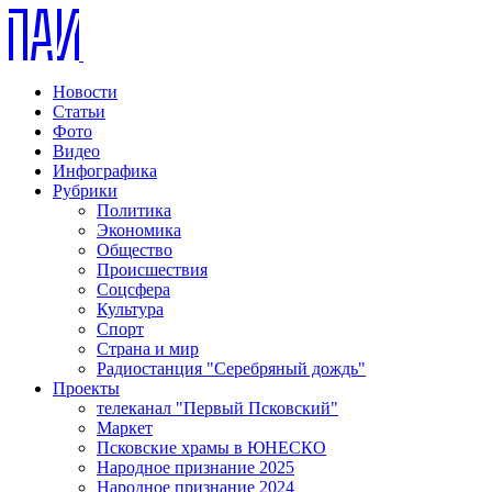
Новости
Статьи
Фото
Видео
Инфографика
Рубрики
Политика
Экономика
Общество
Происшествия
Соцсфера
Культура
Спорт
Страна и мир
Радиостанция "Серебряный дождь"
Проекты
телеканал "Первый Псковский"
Маркет
Псковские храмы в ЮНЕСКО
Народное признание 2025
Народное признание 2024