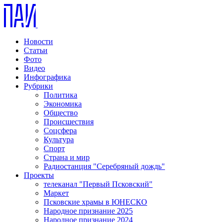
Новости
Статьи
Фото
Видео
Инфографика
Рубрики
Политика
Экономика
Общество
Происшествия
Соцсфера
Культура
Спорт
Страна и мир
Радиостанция "Серебряный дождь"
Проекты
телеканал "Первый Псковский"
Маркет
Псковские храмы в ЮНЕСКО
Народное признание 2025
Народное признание 2024