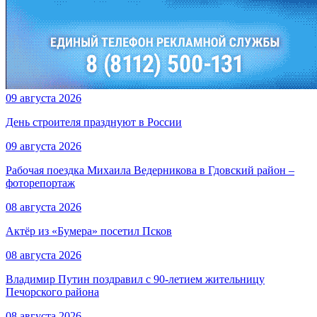
09 августа 2026
День строителя празднуют в России
09 августа 2026
Рабочая поездка Михаила Ведерникова в Гдовский район –
фоторепортаж
08 августа 2026
Актёр из «Бумера» посетил Псков
08 августа 2026
Владимир Путин поздравил с 90-летием жительницу
Печорского района
08 августа 2026