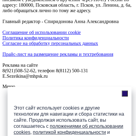
адресу: 180000, Псковская область, г. Псков, ул. Ленина, д. 6а,
либо обращаться лично по тому же адресу.
Главный редактор - Спиридонова Анна Александровна
Соглашение об использовании cookie
Политика конфиденциальности
Согласие на обработку персональных данных
Прайс-лист на размещение рекламы и техтребования
Реклама на сайте
8(921)508-52-62, телефон 8(8112) 500-131
E.Sezeikina@mhpsk.ru
Меню
Слушать радио «7 небо» онлайн
Этот сайт использует cookies и другие
технологии для навигации и сбора статистики на
сайте. Продолжая использовать сайт, вы
соглашаетесь с
положениями об использовании
Подпишись на группы
cookies
,
политикой конфиденциальности
и
ПАИ в соцсетях!