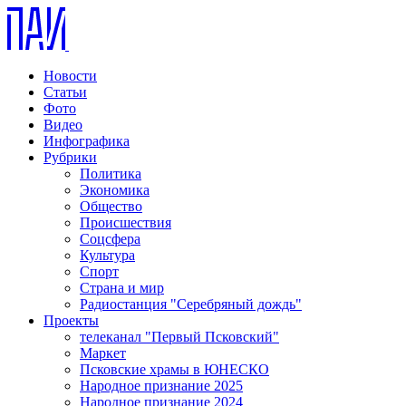
Новости
Статьи
Фото
Видео
Инфографика
Рубрики
Политика
Экономика
Общество
Происшествия
Соцсфера
Культура
Спорт
Страна и мир
Радиостанция "Серебряный дождь"
Проекты
телеканал "Первый Псковский"
Маркет
Псковские храмы в ЮНЕСКО
Народное признание 2025
Народное признание 2024