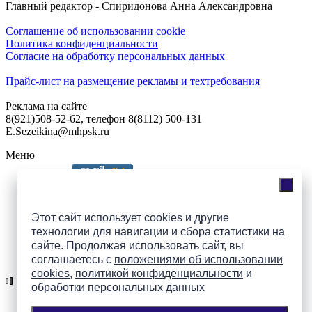
Главный редактор - Спиридонова Анна Александровна
Соглашение об использовании cookie
Политика конфиденциальности
Согласие на обработку персональных данных
Прайс-лист на размещение рекламы и техтребования
Реклама на сайте
8(921)508-52-62, телефон 8(8112) 500-131
E.Sezeikina@mhpsk.ru
Меню
Слушать радио «7 небо» онлайн
Этот сайт использует cookies и другие
технологии для навигации и сбора статистики на
сайте. Продолжая использовать сайт, вы
Подпишись на группы
соглашаетесь с
положениями об использовании
ПАИ в соцсетях!
cookies
,
политикой конфиденциальности
и
обработки персональных данных