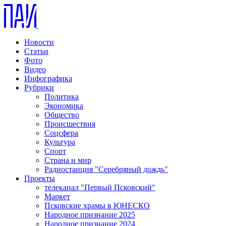
Новости
Статьи
Фото
Видео
Инфографика
Рубрики
Политика
Экономика
Общество
Происшествия
Соцсфера
Культура
Спорт
Страна и мир
Радиостанция "Серебряный дождь"
Проекты
телеканал "Первый Псковский"
Маркет
Псковские храмы в ЮНЕСКО
Народное признание 2025
Народное признание 2024