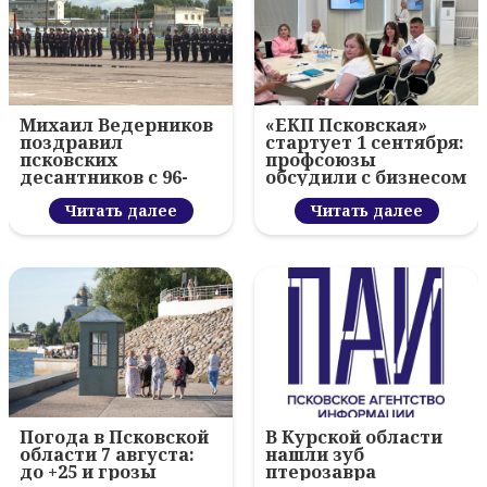
Михаил Ведерников
«ЕКП Псковская»
поздравил
стартует 1 сентября:
псковских
профсоюзы
десантников с 96-
обсудили с бизнесом
летием ВДВ и
новый цифровой
вручил награды
Читать далее
проект
Читать далее
Погода в Псковской
В Курской области
области 7 августа:
нашли зуб
до +25 и грозы
птерозавра