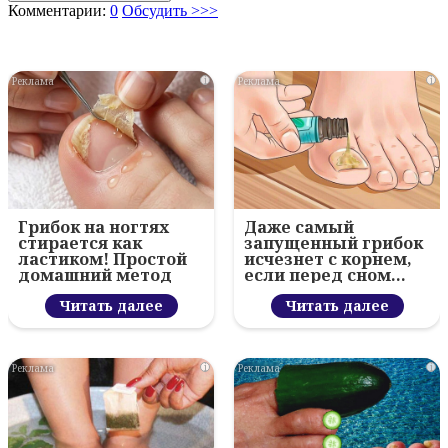
Комментарии:
0
Обсудить >>>
i
i
Грибок на ногтях
Даже самый
стирается как
запущенный грибок
ластиком! Простой
исчезнет с корнем,
домашний метод
если перед сном…
Читать далее
Читать далее
i
i