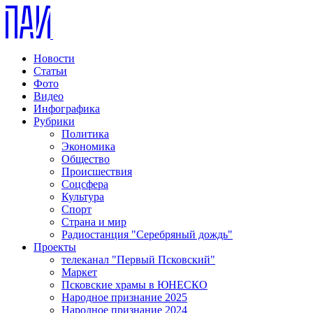
Новости
Статьи
Фото
Видео
Инфографика
Рубрики
Политика
Экономика
Общество
Происшествия
Соцсфера
Культура
Спорт
Страна и мир
Радиостанция "Серебряный дождь"
Проекты
телеканал "Первый Псковский"
Маркет
Псковские храмы в ЮНЕСКО
Народное признание 2025
Народное признание 2024