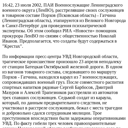
16:42, 23 июля 2002, ПАИ
Военнослужащие Ленинградского
военного округа (ЛенВО), расстрелявшие своих сослуживцев
в товарном составе Порхов (Псковская область) - Гатчина
(Ленинградская область), этапируются из Великого Новгорода
в Санкт-Петербург для проведения психиатрической
экспертизы. Об этом сообщил РИА «Новости» помощник
прокурора ЛенВО по связям с общественностью Николай
Иванов. Предполагается, что солдаты будут содержаться в
"Крестах".
По информации пресс-центра УВД Новгородской области,
трагическое происшествие произошло 23 апреля неподалеку
от станции Батецкая Октябрьской железной дороги. В одном
из вагонов товарного состава, следовавшего по маршруту
Порхов - Гатчина, находился караул из 7 военнослужащих,
сопровождавших военный груз. После совместного распития
спиртных напитков рядовые Сергей Барбосов, Дмитрий
Мазуров и Алексей Трапезников расстреляли из автоматов
трех спавших сослуживцев. Седьмой солдат из караула,
который, по данным предварительного следствия, не
участвовал в расстреле сослуживцев, бежал с места трагедии
и добровольно сдался сотрудникам милиции. Трое
преступников впоследствии были задержаны оперативниками
УВД. По факту гибели трех человек правоохранительные