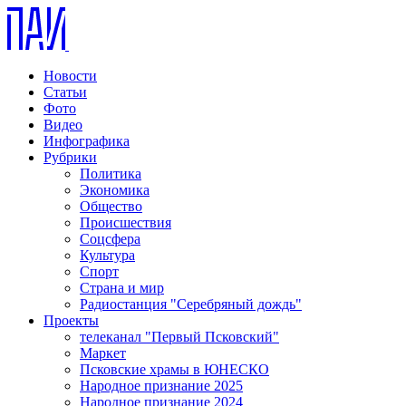
Новости
Статьи
Фото
Видео
Инфографика
Рубрики
Политика
Экономика
Общество
Происшествия
Соцсфера
Культура
Спорт
Страна и мир
Радиостанция "Серебряный дождь"
Проекты
телеканал "Первый Псковский"
Маркет
Псковские храмы в ЮНЕСКО
Народное признание 2025
Народное признание 2024