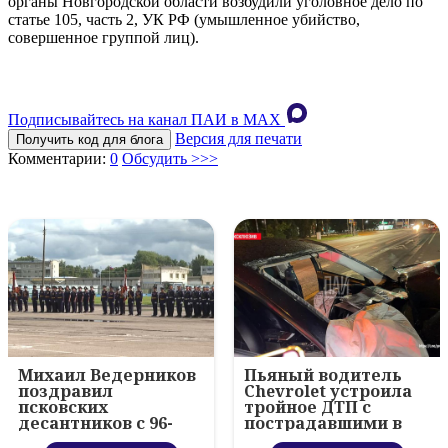
органы Новгородской области возбудили уголовное дело по
статье 105, часть 2, УК РФ (умышленное убийство,
совершенное группой лиц).
Подписывайтесь на канал ПАИ в MAХ
Версия для печати
Получить код для блога
Комментарии:
0
Обсудить >>>
Михаил Ведерников
Пьяный водитель
поздравил
Chevrolet устроила
псковских
тройное ДТП с
десантников с 96-
пострадавшими в
летием ВДВ и
Пскове