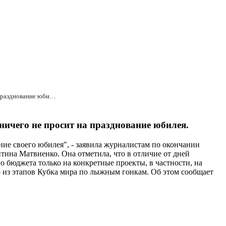
Валентина Матвиенко: Ленобласть, в отличие от Санкт-Петербурга, Пскова и Петрозаводска, почти ничего не просит на празднование юбилея.
ничего не просит на празднование юбилея.
ние своего юбилея", - заявила журналистам по окончании
ина Матвиенко. Она отметила, что в отличие от дней
о бюджета только на конкретные проекты, в частности, на
о из этапов Кубка мира по лыжным гонкам. Об этом сообщает