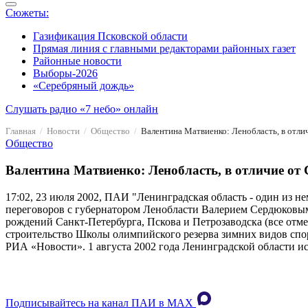
Сюжеты:
Газификация Псковской области
Прямая линия с главными редакторами районных газет
Районные новости
Выборы-2026
«Серебряный дождь»
Слушать радио «7 небо» онлайн
Главная
Новости
Общество
Общество
Валентина Матвиенко: Ленобласть, в отличие от 
17:02, 23 июля 2002, ПАИ
"Ленинградская область - один из не
переговоров с губернатором Ленобласти Валерием Сердюковым 
рождений Санкт-Петербурга, Пскова и Петрозаводска (все отмеч
строительство Школы олимпийского резерва зимних видов спор
РИА «Новости». 1 августа 2002 года Ленинградской области ис
Подписывайтесь на канал ПАИ в MAХ