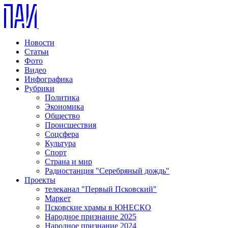
Новости
Статьи
Фото
Видео
Инфографика
Рубрики
Политика
Экономика
Общество
Происшествия
Соцсфера
Культура
Спорт
Страна и мир
Радиостанция "Серебряный дождь"
Проекты
телеканал "Первый Псковский"
Маркет
Псковские храмы в ЮНЕСКО
Народное признание 2025
Народное признание 2024