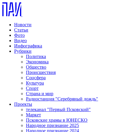
Новости
Статьи
Фото
Видео
Инфографика
Рубрики
Политика
Экономика
Общество
Происшествия
Соцсфера
Культура
Спорт
Страна и мир
Радиостанция "Серебряный дождь"
Проекты
телеканал "Первый Псковский"
Маркет
Псковские храмы в ЮНЕСКО
Народное признание 2025
Народное признание 2024