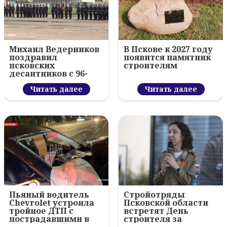
Михаил Ведерников
В Пскове к 2027 году
поздравил
появится памятник
псковских
строителям
десантников с 96-
летием ВДВ и
вручил награды
Читать далее
Читать далее
Пьяный водитель
Стройотряды
Chevrolet устроила
Псковской области
тройное ДТП с
встретят День
пострадавшими в
строителя за