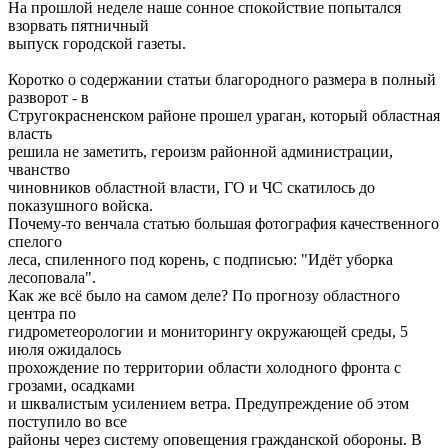
На прошлой неделе наше сонное спокойствие попытался
взорвать пятничный
выпуск городской газеты.
Коротко о содержании статьи благородного размера в полный
разворот - в
Стругокрасненском районе прошел ураган, который областная
власть
решила не заметить, героизм районной администрации,
чванство
чиновников областной власти, ГО и ЧС скатилось до
показушного войска.
Почему-то венчала статью большая фотография качественного
спелого
леса, спиленного под корень, с подписью: "Идёт уборка
лесоповала".
Как же всё было на самом деле? По прогнозу областного
центра по
гидрометеорологии и мониторингу окружающей среды, 5
июля ожидалось
прохождение по территории области холодного фронта с
грозами, осадками
и шквалистым усилением ветра. Предупреждение об этом
поступило во все
районы через систему оповещения гражданской обороны. В