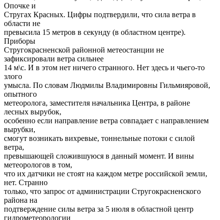
Опочке и
Стругах Красных. Цифры подтвердили, что сила ветра в
области не
превысила 15 метров в секунду (в областном центре).
Приборы
Стругокрасненской районной метеостанции не
зафиксировали ветра сильнее
14 м\с. И в этом нет ничего странного. Нет здесь и чьего-то
злого
умысла. По словам Людмилы Владимировны Гильмияровой,
опытного
метеоролога, заместителя начальника Центра, в районе
лесных вырубок,
особенно если направление ветра совпадает с направлением
вырубки,
смогут возникать вихревые, тоннельные потоки с силой
ветра,
превышающей сложившуюся в данный момент. И вины
метеорологов в том,
что их датчики не стоят на каждом метре российской земли,
нет. Странно
только, что запрос от администрации Стругокрасненского
района на
подтверждение силы ветра за 5 июля в областной центр
гидрометеорологии