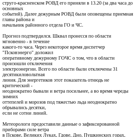
струго-красненском РОВД его приняли в 13.20 (за два часа до
основных
событий). Далее дежурным РОВД были оповещены приемная
главы района и
начальник районного отдела ГО и ЧС.
Прогноз подтвердился. Шквал пронесся по области
мгновенно - в течение
какого-то часа. Через некоторое время диспетчер
"Псковэнерго" доложил
оперативному дежурному ГОЧС о том, что в области
произошли отключения
электроэнергии. Всего по области были отключены 31
десятикиловольтная
линия. Для энергетиков этот показатель отнюдь не
критический -
неоднократно бывали и ветра посильнее, а во время череды
зимних
оттепелей и морозов под тяжестью льда неоднократно
обрывались десятки,
если не сотни линий.
Метеорологи предоставили данные о зафиксированной
приборами силе ветра
в Пскове, Великих Луках, Гдове, Дно, Пушкинских горах,