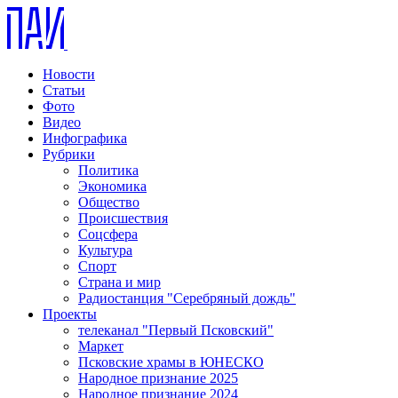
Новости
Статьи
Фото
Видео
Инфографика
Рубрики
Политика
Экономика
Общество
Происшествия
Соцсфера
Культура
Спорт
Страна и мир
Радиостанция "Серебряный дождь"
Проекты
телеканал "Первый Псковский"
Маркет
Псковские храмы в ЮНЕСКО
Народное признание 2025
Народное признание 2024