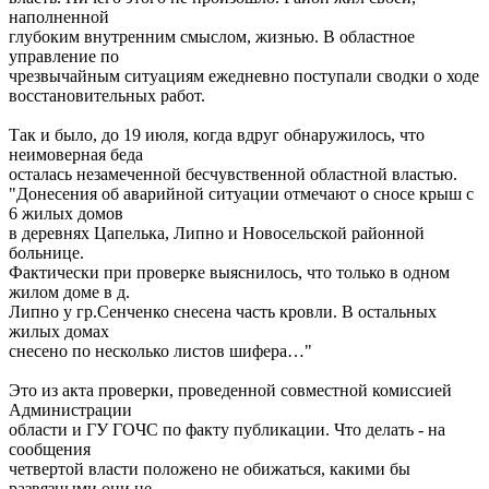
наполненной
глубоким внутренним смыслом, жизнью. В областное
управление по
чрезвычайным ситуациям ежедневно поступали сводки о ходе
восстановительных работ.
Так и было, до 19 июля, когда вдруг обнаружилось, что
неимоверная беда
осталась незамеченной бесчувственной областной властью.
"Донесения об аварийной ситуации отмечают о сносе крыш с
6 жилых домов
в деревнях Цапелька, Липно и Новосельской районной
больнице.
Фактически при проверке выяснилось, что только в одном
жилом доме в д.
Липно у гр.Сенченко снесена часть кровли. В остальных
жилых домах
снесено по несколько листов шифера…"
Это из акта проверки, проведенной совместной комиссией
Администрации
области и ГУ ГОЧС по факту публикации. Что делать - на
сообщения
четвертой власти положено не обижаться, какими бы
развязными они не