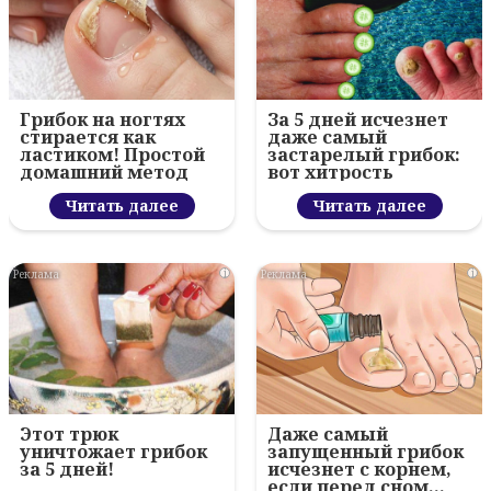
Грибок на ногтях
За 5 дней исчезнет
стирается как
даже самый
ластиком! Простой
застарелый грибок:
домашний метод
вот хитрость
Читать далее
Читать далее
i
i
Этот трюк
Даже самый
уничтожает грибок
запущенный грибок
за 5 дней!
исчезнет с корнем,
если перед сном…