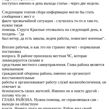
поступил именно в день выхода статьи - через две недели.
Следующим этапом сбора информации могли бы стать
сообщения с мест о
факте чрезвычайной ситуации - случилось то-то и там-то,
нужна такая
помощь. Струги Красные отозвались на следующий день, в
полдень - "да
был ветер, да есть завалы, ведем работы, помогают военные".
Вполне рабочая, и как это ни странно звучит - нормальная
постановка
вопроса. В районе произошла местная ЧС, которая
ликвидируется силами и
средствами местного самоуправления. Глава района является
начальником
гражданской обороны района, именно он организует
восстановительные
работы и организовывает работу служб жизнеобеспечения, он
отвечает за
безопасность своих жителей. Именно он и никто другой -
потому что он -
ГЛАВА РАЙОНА. Нужна помощь, не справляешься сам -
выходи на областную
власть. Ничего этого не произошло. Район жил своей,