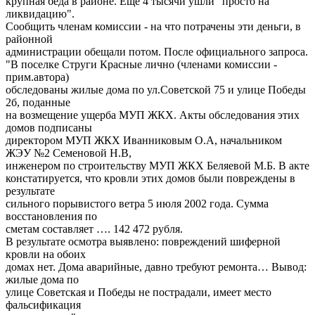
крупная беда в районе. Еще 4 тысячи ушли "просто на
ликвидацию".
Сообщить членам комиссии - на что потрачены эти деньги, в
районной
администрации обещали потом. После официального запроса.
"В поселке Струги Красные лично (членами комиссии -
прим.автора)
обследованы жилые дома по ул.Советской 75 и улице Победы
2б, поданные
на возмещение ущерба МУП ЖКХ. Акты обследования этих
домов подписаны
директором МУП ЖКХ Иванниковым О.А, начальником
ЖЭУ №2 Семеновой Н.В,
инженером по строительству МУП ЖКХ Беляевой М.Б. В акте
констатируется, что кровли этих домов были повреждены в
результате
сильного порывистого ветра 5 июля 2002 года. Сумма
восстановления по
сметам составляет …. 142 472 рубля.
В результате осмотра выявлено: повреждений шиферной
кровли на обоих
домах нет. Дома аварийные, давно требуют ремонта… Вывод:
жилые дома по
улице Советская и Победы не пострадали, имеет место
фальсификация