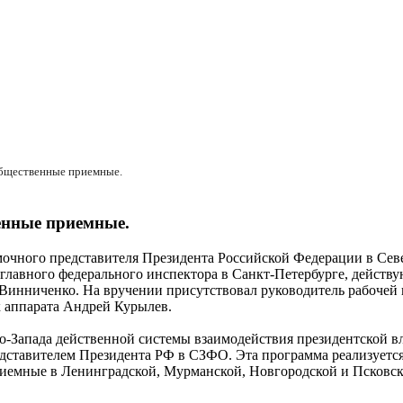
общественные приемные.
енные приемные.
мочного представителя Президента Российской Федерации в Сев
главного федерального инспектора в Санкт-Петербурге, действ
Винниченко. На вручении присутствовал руководитель рабочей
 аппарата Андрей Курылев.
о-Запада действенной системы взаимодействия президентской вл
тавителем Президента РФ в СЗФО. Эта программа реализуется 
иемные в Ленинградской, Мурманской, Новгородской и Псковско