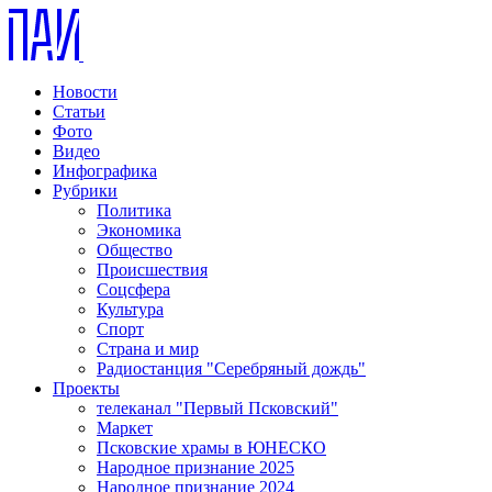
Новости
Статьи
Фото
Видео
Инфографика
Рубрики
Политика
Экономика
Общество
Происшествия
Соцсфера
Культура
Спорт
Страна и мир
Радиостанция "Серебряный дождь"
Проекты
телеканал "Первый Псковский"
Маркет
Псковские храмы в ЮНЕСКО
Народное признание 2025
Народное признание 2024