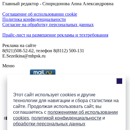
Главный редактор - Спиридонова Анна Александровна
Соглашение об использовании cookie
Политика конфиденциальности
Согласие на обработку персональных данных
Прайс-лист на размещение рекламы и техтребования
Реклама на сайте
8(921)508-52-62, телефон 8(8112) 500-131
E.Sezeikina@mhpsk.ru
Меню
Слушать радио «7 небо» онлайн
Этот сайт использует cookies и другие
технологии для навигации и сбора статистики на
сайте. Продолжая использовать сайт, вы
Подпишись на группы
соглашаетесь с
положениями об использовании
ПАИ в соцсетях!
cookies
,
политикой конфиденциальности
и
обработки персональных данных