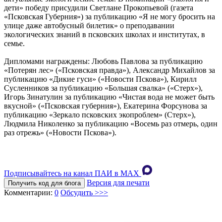
дети» победу присудили Светлане Прокопьевой (газета
«Псковская Губерния») за публикацию «Я не могу бросить на
улице даже автобусный билетик» о преподавании
экологических знаний в псковских школах и институтах, в
семье.
Дипломами награждены: Любовь Павлова за публикацию
«Потерян лес» («Псковская правда»), Александр Михайлов за
публикацию «Дикие гуси» («Новости Пскова»), Кирилл
Сусленников за публикацию «Большая свалка» («Стерх»),
Игорь Зинатулин за публикацию «Чистая вода не может быть
вкусной» («Псковская губерния»), Екатерина Форсунова за
публикацию «Зеркало псковских экопроблем» (Стерх»),
Людмила Николенко за публикацию «Восемь раз отмерь, один
раз отрежь» («Новости Пскова»).
Подписывайтесь на канал ПАИ в MAХ
Версия для печати
Получить код для блога
Комментарии:
0
Обсудить >>>