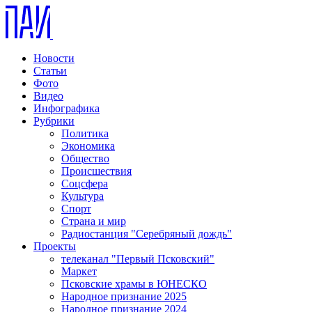
Новости
Статьи
Фото
Видео
Инфографика
Рубрики
Политика
Экономика
Общество
Происшествия
Соцсфера
Культура
Спорт
Страна и мир
Радиостанция "Серебряный дождь"
Проекты
телеканал "Первый Псковский"
Маркет
Псковские храмы в ЮНЕСКО
Народное признание 2025
Народное признание 2024