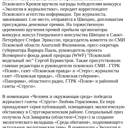
Псковского Кремля вручили награды победителям конкурса
«Экология в журналистике», передает корреспондент
Псковского агентства информации. Три журналиста,
завоевавших 1-ое место, отправятся в Швецию, дипломантам
присуждены денежные премии. На торжественную
церемонию вручения премий прибыли организаторы
конкурса: консул Генерального консульства Швеции в Санкт-
Петербурге Стефан Эрикссон, председатель комитета по СМИ
Псковской области Анатолий Филимонов, пресс-секретарь
губернатора Варвара Пааль, руководитель проекта
Всемирного фонда дикой природы (WWF) "Псковский
модельный лес" Сергей Бурмистров. Также присутствовали
главные редакторы и руководители псковских СМИ - ГТРК
«Псков», газет «Псковская правда» и «Стерх»; журналисты
газет «Псковская правда», «Псковская губерния»,
«Панорама», областного радио, ГТРК «Псков» и районной
газеты «Струги».
В номинации «Человек и окружающая среда» победила
журналист газеты «Струги» Любовь Герасимова. Ее перу
принадлежит серия публикаций, освещающих экологическую
обстановку в Стругокрасненском районе. Специальный приз
получила Ася Замараева (областное«Стерх») за создание
экологического вкладыша «Среда обитания», поднимающего
актуальные экологические темы. В номинации «Экология и