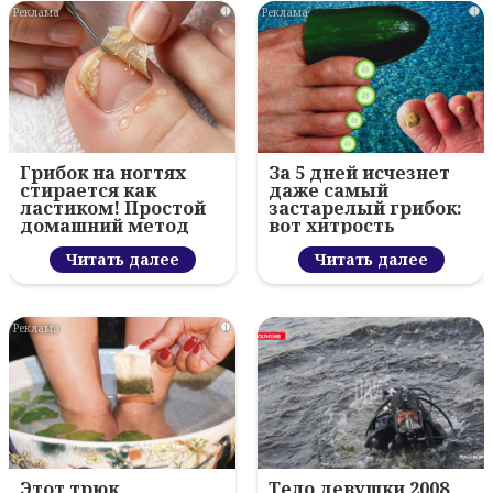
i
i
Грибок на ногтях
За 5 дней исчезнет
стирается как
даже самый
ластиком! Простой
застарелый грибок:
домашний метод
вот хитрость
Читать далее
Читать далее
i
Этот трюк
Тело девушки 2008