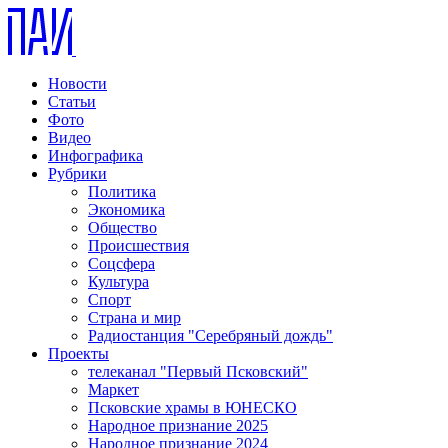
Новости
Статьи
Фото
Видео
Инфографика
Рубрики
Политика
Экономика
Общество
Происшествия
Соцсфера
Культура
Спорт
Страна и мир
Радиостанция "Серебряный дождь"
Проекты
телеканал "Первый Псковский"
Маркет
Псковские храмы в ЮНЕСКО
Народное признание 2025
Народное признание 2024