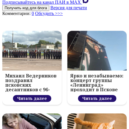
Подписывайтесь на канал ПАИ в MAХ
Версия для печати
Получить код для блога
Комментарии:
0
Обсудить >>>
Михаил Ведерников
Ярко и незабываемо:
поздравил
концерт группы
псковских
«Ленинград»
десантников с 96-
проходит в Пскове
летием ВДВ и
вручил награды
Читать далее
Читать далее