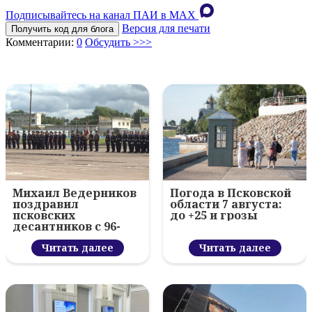
Подписывайтесь на канал ПАИ в MAХ
Версия для печати
Получить код для блога
Комментарии:
0
Обсудить >>>
Михаил Ведерников
Погода в Псковской
поздравил
области 7 августа:
псковских
до +25 и грозы
десантников с 96-
летием ВДВ и
вручил награды
Читать далее
Читать далее