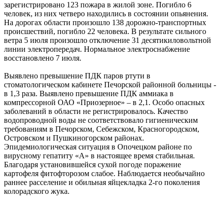
зарегистрировано 123 пожара в жилой зоне. Погибло 6
человек, из них четверо находились в состоянии опьянения.
На дорогах области произошло 138 дорожно-транспортных
происшествий, погибло 22 человека. В результате сильного
ветра 5 июля произошло отключение 31 десятикиловольтной
линии электропередач. Нормальное электроснабжение
восстановлено 7 июля.
Выявлено превышение ПДК паров ртути в
стоматологическом кабинете Печорской районной больницы -
в 1,3 раза. Выявлено превышение ПДК аммиака в
компрессорной ОАО «Приозерное» – в 2,1. Особо опасных
заболеваний в области не регистрировалось. Качество
водопроводной воды не соответствовало гигиеническим
требованиям в Печорском, Себежском, Красногородском,
Островском и Пушкиногорском районах.
Эпидемиологическая ситуация в Опочецком районе по
вирусному гепатиту «А» в настоящее время стабильная.
Благодаря установившейся сухой погоде поражение
картофеля фитофторозом слабое. Наблюдается необычайно
раннее расселение и обильная яйцекладка 2-го поколения
колорадского жука.