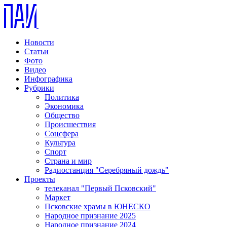
Новости
Статьи
Фото
Видео
Инфографика
Рубрики
Политика
Экономика
Общество
Происшествия
Соцсфера
Культура
Спорт
Страна и мир
Радиостанция "Серебряный дождь"
Проекты
телеканал "Первый Псковский"
Маркет
Псковские храмы в ЮНЕСКО
Народное признание 2025
Народное признание 2024