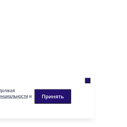
одолжая
Принять
енциальности
и