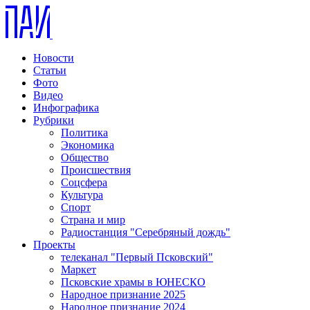
Новости
Статьи
Фото
Видео
Инфографика
Рубрики
Политика
Экономика
Общество
Происшествия
Соцсфера
Культура
Спорт
Страна и мир
Радиостанция "Серебряный дождь"
Проекты
телеканал "Первый Псковский"
Маркет
Псковские храмы в ЮНЕСКО
Народное признание 2025
Народное признание 2024