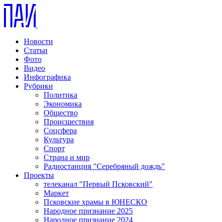
Новости
Статьи
Фото
Видео
Инфографика
Рубрики
Политика
Экономика
Общество
Происшествия
Соцсфера
Культура
Спорт
Страна и мир
Радиостанция "Серебряный дождь"
Проекты
телеканал "Первый Псковский"
Маркет
Псковские храмы в ЮНЕСКО
Народное признание 2025
Народное признание 2024