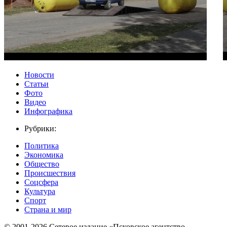
Новости
Статьи
Фото
Видео
Инфографика
Рубрики:
Политика
Экономика
Общество
Происшествия
Соцсфера
Культура
Спорт
Страна и мир
© 2001-2026 Сетевое издание «Псковское агентство