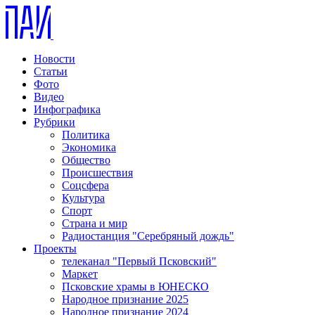
Новости
Статьи
Фото
Видео
Инфографика
Рубрики
Политика
Экономика
Общество
Происшествия
Соцсфера
Культура
Спорт
Страна и мир
Радиостанция "Серебряный дождь"
Проекты
телеканал "Первый Псковский"
Маркет
Псковские храмы в ЮНЕСКО
Народное признание 2025
Народное признание 2024