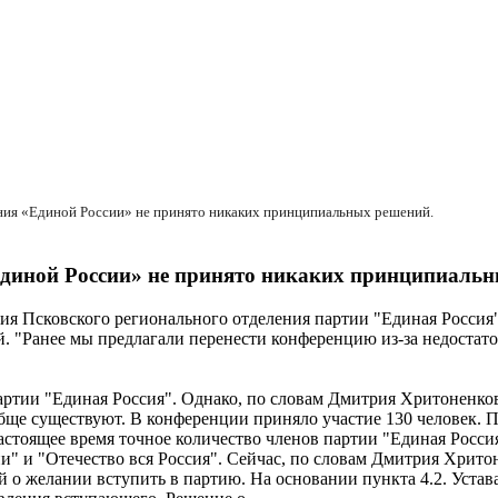
ния «Единой России» не принято никаких принципиальных решений.
Единой России» не принято никаких принципиальн
я Псковского регионального отделения партии "Единая Россия"
"Ранее мы предлагали перенести конференцию из-за недостаточ
артии "Единая Россия". Однако, по словам Дмитрия Хритоненков
ообще существуют. В конференции приняло участие 130 человек
стоящее время точное количество членов партии "Единая Россия
ии" и "Отечество вся Россия". Сейчас, по словам Дмитрия Хритон
 о желании вступить в партию. На основании пункта 4.2. Устав