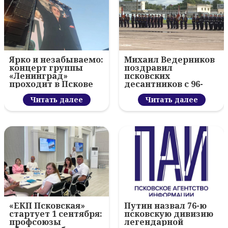
Ярко и незабываемо:
Михаил Ведерников
концерт группы
поздравил
«Ленинград»
псковских
проходит в Пскове
десантников с 96-
летием ВДВ и
Читать далее
вручил награды
Читать далее
«ЕКП Псковская»
Путин назвал 76-ю
стартует 1 сентября:
псковскую дивизию
профсоюзы
легендарной