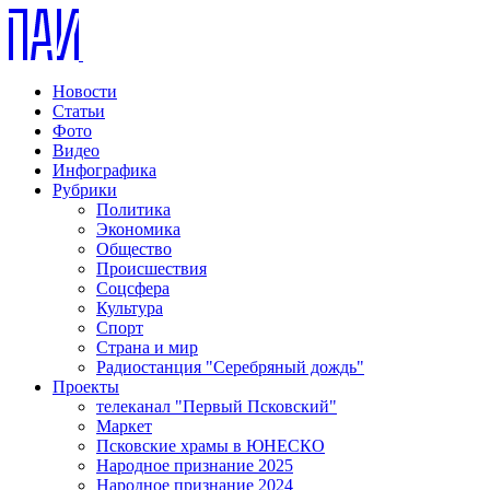
Новости
Статьи
Фото
Видео
Инфографика
Рубрики
Политика
Экономика
Общество
Происшествия
Соцсфера
Культура
Спорт
Страна и мир
Радиостанция "Серебряный дождь"
Проекты
телеканал "Первый Псковский"
Маркет
Псковские храмы в ЮНЕСКО
Народное признание 2025
Народное признание 2024