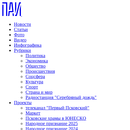
Новости
Статьи
Фото
Видео
Инфографика
Рубрики
Политика
Экономика
Общество
Происшествия
Соцсфера
Культура
Спорт
Страна и мир
Радиостанция "Серебряный дождь"
Проекты
телеканал "Первый Псковский"
Маркет
Псковские храмы в ЮНЕСКО
Народное признание 2025
Народное признание 2024