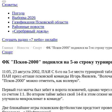
Сюжеты:
Погода
Выборы-2026
Газификация Псковской области
Районные новости
«Серебряный дождь»
Слушать радио «7 небо» онлайн
Главная
Новости
Спорт
ФК "Псков-2000" поднялся на 5-ю строку тур
Спорт
ФК "Псков-2000" поднялся на 5-ю строку турнир
11:05, 23 августа 2002, ПАИ
С 6-го на 5-е место турнирной таб
ПАИ пресс-атташе псковской команды Игорь Яковлев, "Волоча
"Псков-2000" можно отметить, как волевую".
Первый гол матча был забит в ворота псковичей, однако чере
со счетом 1:1. Во втором тайме забил свой 14-й в этом сезоне 
улучшила микроклимат в команде".
Две ближайшие игры псковским футболистам предстоит провести