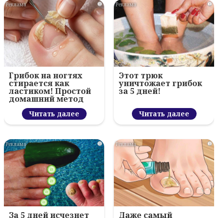
i
i
Грибок на ногтях
Этот трюк
стирается как
уничтожает грибок
ластиком! Простой
за 5 дней!
домашний метод
Читать далее
Читать далее
i
i
За 5 дней исчезнет
Даже самый