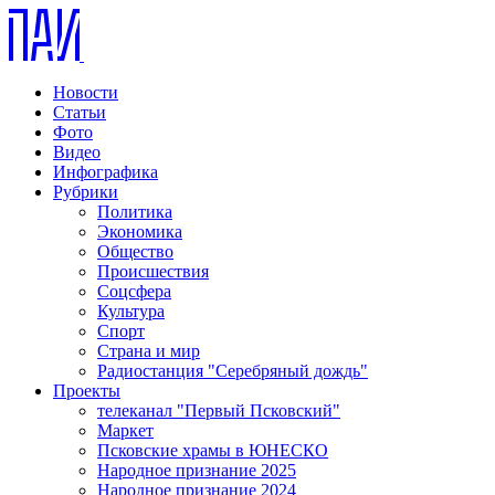
Новости
Статьи
Фото
Видео
Инфографика
Рубрики
Политика
Экономика
Общество
Происшествия
Соцсфера
Культура
Спорт
Страна и мир
Радиостанция "Серебряный дождь"
Проекты
телеканал "Первый Псковский"
Маркет
Псковские храмы в ЮНЕСКО
Народное признание 2025
Народное признание 2024