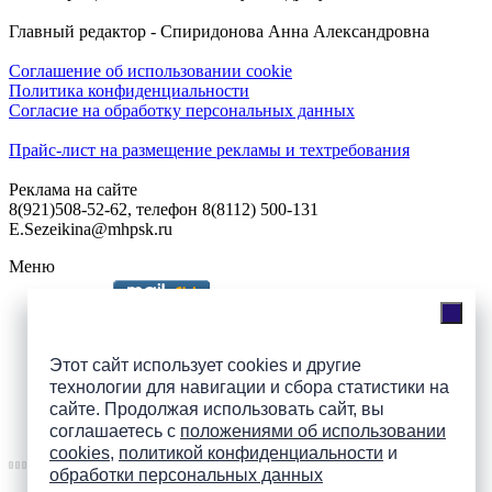
Главный редактор - Спиридонова Анна Александровна
Соглашение об использовании cookie
Политика конфиденциальности
Согласие на обработку персональных данных
Прайс-лист на размещение рекламы и техтребования
Реклама на сайте
8(921)508-52-62, телефон 8(8112) 500-131
E.Sezeikina@mhpsk.ru
Меню
Слушать радио «7 небо» онлайн
Этот сайт использует cookies и другие
технологии для навигации и сбора статистики на
сайте. Продолжая использовать сайт, вы
Подпишись на группы
соглашаетесь с
положениями об использовании
ПАИ в соцсетях!
cookies
,
политикой конфиденциальности
и
обработки персональных данных