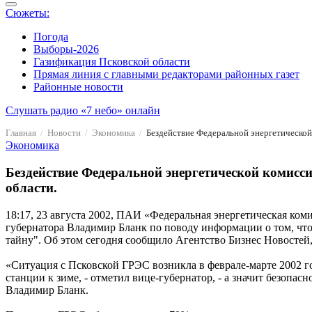
Сюжеты:
Погода
Выборы-2026
Газификация Псковской области
Прямая линия с главными редакторами районных газет
Районные новости
Слушать радио «7 небо» онлайн
Главная
Новости
Экономика
Экономика
Бездействие Федеральной энергетической комисси
области.
18:17, 23 августа 2002, ПАИ
«Федеральная энергетическая комис
губернатора Владимир Бланк по поводу информации о том, чт
тайну". Об этом сегодня сообщило Агентство Бизнес Новостей
«Ситуация с Псковской ГРЭС возникла в феврале-марте 2002 го
станции к зиме, - отметил вице-губернатор, - а значит безопа
Владимир Бланк.