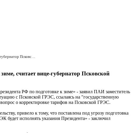
Бездействие Федеральной энергетической комиссии ставит под угрозу подготовку Псковской ГРЭС к зиме, считает вице-губернатор Псковской области.
 зиме, считает вице-губернатор Псковской
Президента РФ по подготовке к зиме» - заявил ПАИ заместитель
уацию с Псковской ГРЭС, ссылаясь на "государственную
 вопрос о корректировке тарифов на Псковской ГРЭС.
ьству, привело к тому, что поставлена под угрозу подготовка
 ФЭК будет исполнять указания Президента» - заключил