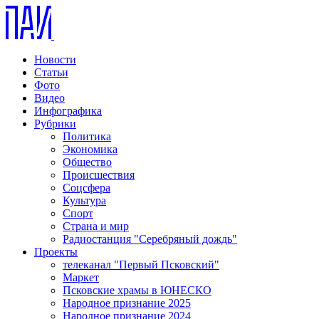
Новости
Статьи
Фото
Видео
Инфографика
Рубрики
Политика
Экономика
Общество
Происшествия
Соцсфера
Культура
Спорт
Страна и мир
Радиостанция "Серебряный дождь"
Проекты
телеканал "Первый Псковский"
Маркет
Псковские храмы в ЮНЕСКО
Народное признание 2025
Народное признание 2024