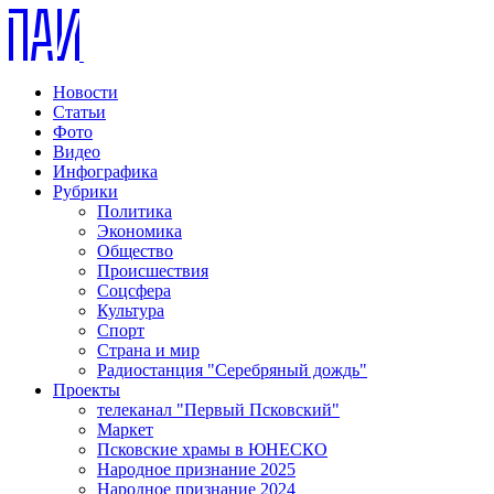
Новости
Статьи
Фото
Видео
Инфографика
Рубрики
Политика
Экономика
Общество
Происшествия
Соцсфера
Культура
Спорт
Страна и мир
Радиостанция "Серебряный дождь"
Проекты
телеканал "Первый Псковский"
Маркет
Псковские храмы в ЮНЕСКО
Народное признание 2025
Народное признание 2024