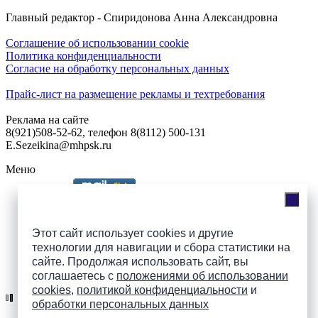
Главный редактор - Спиридонова Анна Александровна
Соглашение об использовании cookie
Политика конфиденциальности
Согласие на обработку персональных данных
Прайс-лист на размещение рекламы и техтребования
Реклама на сайте
8(921)508-52-62, телефон 8(8112) 500-131
E.Sezeikina@mhpsk.ru
Меню
Слушать радио «7 небо» онлайн
Этот сайт использует cookies и другие
технологии для навигации и сбора статистики на
сайте. Продолжая использовать сайт, вы
Подпишись на группы
соглашаетесь с
положениями об использовании
ПАИ в соцсетях!
cookies
,
политикой конфиденциальности
и
обработки персональных данных