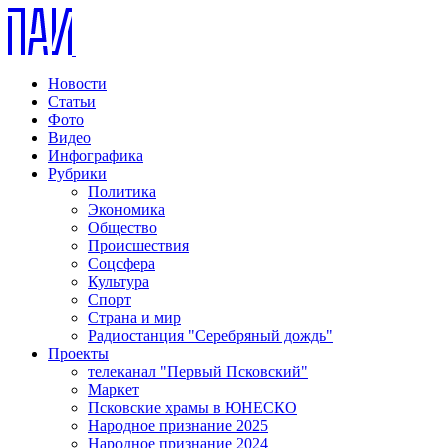
Новости
Статьи
Фото
Видео
Инфографика
Рубрики
Политика
Экономика
Общество
Происшествия
Соцсфера
Культура
Спорт
Страна и мир
Радиостанция "Серебряный дождь"
Проекты
телеканал "Первый Псковский"
Маркет
Псковские храмы в ЮНЕСКО
Народное признание 2025
Народное признание 2024