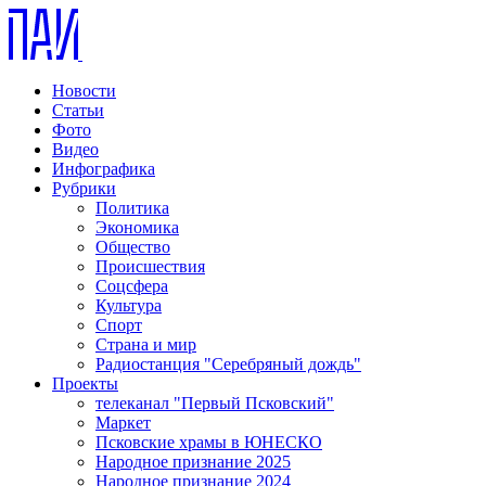
Новости
Статьи
Фото
Видео
Инфографика
Рубрики
Политика
Экономика
Общество
Происшествия
Соцсфера
Культура
Спорт
Страна и мир
Радиостанция "Серебряный дождь"
Проекты
телеканал "Первый Псковский"
Маркет
Псковские храмы в ЮНЕСКО
Народное признание 2025
Народное признание 2024