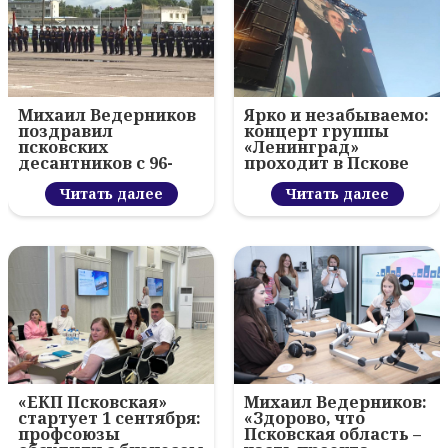
Михаил Ведерников
Ярко и незабываемо:
поздравил
концерт группы
псковских
«Ленинград»
десантников с 96-
проходит в Пскове
летием ВДВ и
вручил награды
Читать далее
Читать далее
«ЕКП Псковская»
Михаил Ведерников:
стартует 1 сентября:
«Здорово, что
профсоюзы
Псковская область –