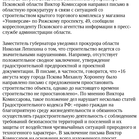
Псковской области Виктор Комиссаров направил письмо в
областную прокуратуру в связи с ситуацией со
строительством крытого торгового комплекса у магазина
«Универсам» по Рижскому проспекту, 49, сообщили
корреспонденту Псковского агентства информации в пресс-
службе администрации области.
Заместитель губернатора уведомил прокурора области
Николая Лепихина о том, что строительство ведется со
значительными нарушениями. Например, отсутствует
положительное сводное заключение, утверждение
градостроительной предпроектной и проектной
документации. В письме, в частности, говорится, что «16
августа мэру города Пскова Михаилу Хоронену было
направлено письмо с предложением приостановить
строительство объекта, однако до настоящего времени
строительство не приостановлено». По мнению Виктора
Комиссарова, такое положение дел нарушает несколько статей
Градостроительного кодекса РФ: «право граждан на
благоприятную среду жизнедеятельности и обязанность
осуществлять градостроительную деятельность с соблюдением
требований безопасности территорий и поселений и их
защиты от воздействия чрезвычайных ситуаций природного и
техногенного характера». В заключение письма Виктор
Комиссаров на основании всего изложенного просит