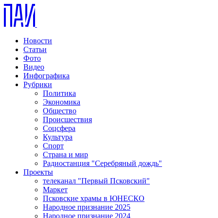
Новости
Статьи
Фото
Видео
Инфографика
Рубрики
Политика
Экономика
Общество
Происшествия
Соцсфера
Культура
Спорт
Страна и мир
Радиостанция "Серебряный дождь"
Проекты
телеканал "Первый Псковский"
Маркет
Псковские храмы в ЮНЕСКО
Народное признание 2025
Народное признание 2024