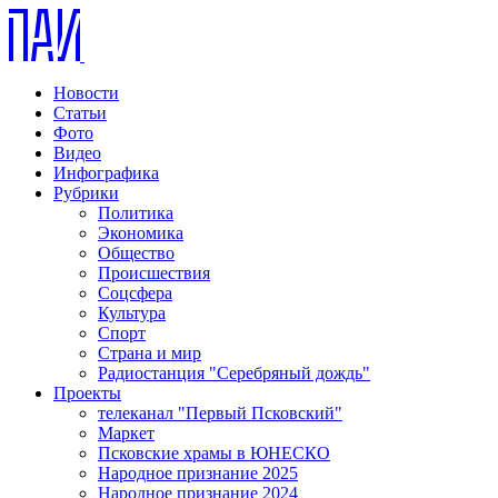
Новости
Статьи
Фото
Видео
Инфографика
Рубрики
Политика
Экономика
Общество
Происшествия
Соцсфера
Культура
Спорт
Страна и мир
Радиостанция "Серебряный дождь"
Проекты
телеканал "Первый Псковский"
Маркет
Псковские храмы в ЮНЕСКО
Народное признание 2025
Народное признание 2024