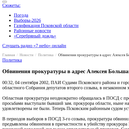
Сюжеты:
Погода
Выборы-2026
Газификация Псковской области
Районные новости
«Серебряный дождь»
Слушать радио «7 небо» онлайн
Главная
Новости
Политика
Обвинения прокуратуры в адрес Алексея 
Политика
Обвинения прокуратуры в адрес Алексея Больш
00:32, 04 сентября 2002, ПАИ
Судами Псковского района и горо
областного Собрания депутатов второго созыва, в незаконно
Областная прокуратура неоднократно обращалась в ПОСД с пр
просьбами выступали бывший зам. прокурора области, ныне н
удовлетворены не были. Теперь Псковским районным судом уст
В периодов выборов в ПОСД 3-го созыва, прокуратура обвинил
предъявлены обвинения в причастности к убийству прокурора 