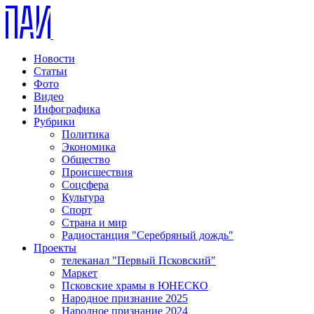
Новости
Статьи
Фото
Видео
Инфографика
Рубрики
Политика
Экономика
Общество
Происшествия
Соцсфера
Культура
Спорт
Страна и мир
Радиостанция "Серебряный дождь"
Проекты
телеканал "Первый Псковский"
Маркет
Псковские храмы в ЮНЕСКО
Народное признание 2025
Народное признание 2024