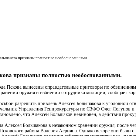
Большакова признаны полностью необоснованными.
акова признаны полностью необоснованными.
да Пскова вынесены оправдательные приговоры по обвинениям А
м хранении оружия и избиении сотрудника милиции, сообщает ко
осьбой разрешить привлечь Алексея Большакова к уголовной от
ачальник Управления Генпрокуратуры по СЗФО Олег Логунов и 
ановлено, что Алексей Большаков невиновен, а действия проку
а Алексея Большакова в незаконном хранении оружия, после чег
Псковского района Валерия Асрияна. Однако вскоре они были с