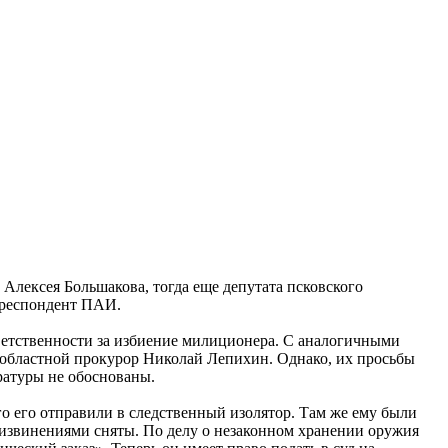
лексея Большакова, тогда еще депутата псковского
рреспондент ПАИ.
ветственности за избиение милиционера. С аналогичными
областной прокурор Николай Лепихин. Однако, их просьбы
ратуры не обоснованы.
о его отправили в следственный изолятор. Там же ему были
 извинениями сняты. По делу о незаконном хранении оружия