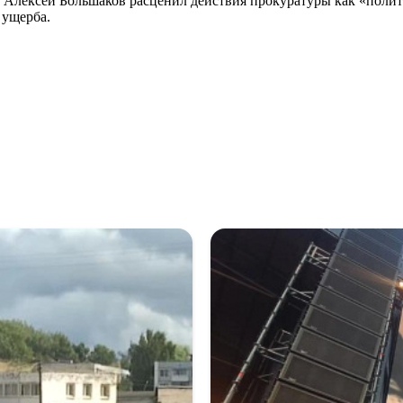
Алексей Большаков расценил действия прокуратуры как «политич
 ущерба.