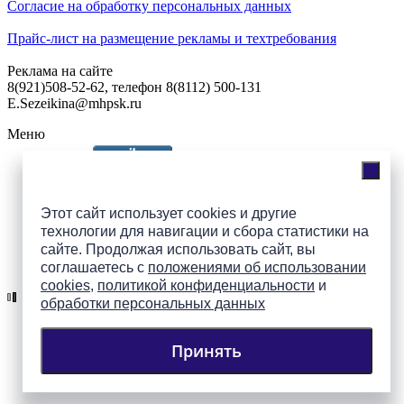
Согласие на обработку персональных данных
Прайс-лист на размещение рекламы и техтребования
Реклама на сайте
8(921)508-52-62, телефон 8(8112) 500-131
E.Sezeikina@mhpsk.ru
Меню
Слушать радио «7 небо» онлайн
Этот сайт использует cookies и другие
технологии для навигации и сбора статистики на
сайте. Продолжая использовать сайт, вы
Подпишись на группы
соглашаетесь с
положениями об использовании
ПАИ в соцсетях!
cookies
,
политикой конфиденциальности
и
обработки персональных данных
Принять