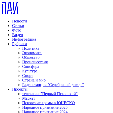
Новости
Статьи
Фото
Видео
Инфографика
Рубрики
Политика
Экономика
Общество
Происшествия
Соцсфера
Культура
Спорт
Страна и мир
Радиостанция "Серебряный дождь"
Проекты
телеканал "Первый Псковский"
Маркет
Псковские храмы в ЮНЕСКО
Народное признание 2025
Народное признание 2024