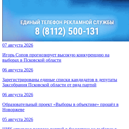
07 августа 2026
Игорь Сопов прогнозирует высокую конкуренцию на
выборах в Псковской области
06 августа 2026
Зарегистрированы единые списки кандидатов в депутаты
Заксобрания Псковской области от ряда партий
06 августа 2026
Образовательный проект «Выборы в объективе» прошёл в
Новоржеве
05 августа 2026